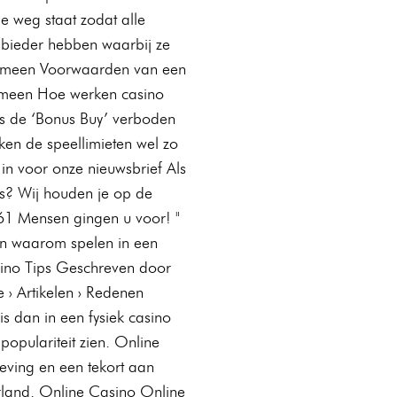
de weg staat zodat alle
bieder hebben waarbij ze
gemeen Voorwaarden van een
emeen Hoe werken casino
s de ‘Bonus Buy’ verboden
en de speellimieten wel zo
 in voor onze nieuwsbrief Als
s? Wij houden je op de
61 Mensen gingen u voor! "
nen waarom spelen in een
asino Tips Geschreven door
› Artikelen › Redenen
s dan in een fysiek casino
opulariteit zien. Online
eving en een tekort aan
rland. Online Casino Online