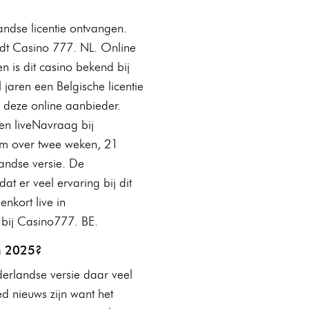
andse licentie ontvangen.
ordt Casino 777. NL. Online
en is dit casino bekend bij
jaren een Belgische licentie
r deze online aanbieder.
n liveNavraag bij
 om over twee weken, 21
andse versie. De
 er veel ervaring bij dit
nkort live in
bij Casino777. BE.
n 2025?
derlandse versie daar veel
d nieuws zijn want het