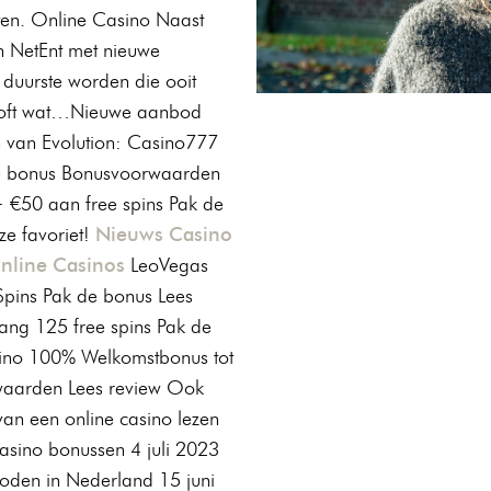
en. Online Casino Naast
 NetEnt met nieuwe
 duurste worden die ooit
looft wat…Nieuwe aanbod
len van Evolution: Casino777
e bonus Bonusvoorwaarden
 €50 aan free spins Pak de
e favoriet!
Nieuws Casino
Online Casinos
LeoVegas
Spins Pak de bonus Lees
vang 125 free spins Pak de
nsino 100% Welkomstbonus tot
aarden Lees review Ook
an een online casino lezen
sino bonussen 4 juli 2023
oden in Nederland 15 juni