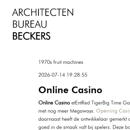
1970s fruit machines
2026-07-14 19:28:55
Online Casino
Online Casino
etEntRed TigerBig Time Gam
met nog meer Megaways.
Opening Casi
daarnaast heeft de ontwikkelaar gemerkt d
goed in de smaak valt bij spelers. Deze b