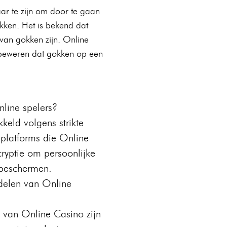
aar te zijn om door te gaan
okken. Het is bekend dat
 van gokken zijn. Online
 beweren dat gokken op een
nline spelers?
keld volgens strikte
 platforms die Online
ryptie om persoonlijke
 beschermen.
rdelen van Online
 van Online Casino zijn