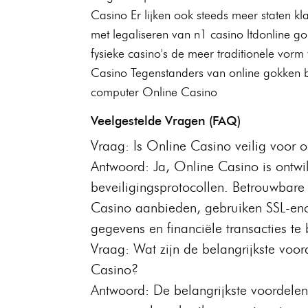
Casino Er lijken ook steeds meer staten kl
met legaliseren van n1 casino ltdonline g
fysieke casino's de meer traditionele vorm
Casino Tegenstanders van online gokken
computer Online Casino
Veelgestelde Vragen (FAQ)
Vraag: Is Online Casino veilig voor o
Antwoord: Ja, Online Casino is ontwik
beveiligingsprotocollen. Betrouwbare
Casino aanbieden, gebruiken SSL-enc
gegevens en financiële transacties te
Vraag: Wat zijn de belangrijkste voo
Casino?
Antwoord: De belangrijkste voordelen