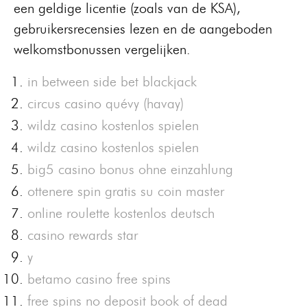
een geldige licentie (zoals van de KSA),
gebruikersrecensies lezen en de aangeboden
welkomstbonussen vergelijken.
in between side bet blackjack
circus casino quévy (havay)
wildz casino kostenlos spielen
wildz casino kostenlos spielen
big5 casino bonus ohne einzahlung
ottenere spin gratis su coin master
online roulette kostenlos deutsch
casino rewards star
y
betamo casino free spins
free spins no deposit book of dead