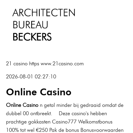
21 casino https www.21casino.com
2026-08-01 02:27:10
Online Casino
Online Casino
n getal minder bij gedraaid omdat de
dubbel 00 ontbreekt. Deze casino's hebben
prachtige gokkasten Casino777 Welkomstbonus
100% tot wel €250 Pak de bonus Bonusvoorwaarden