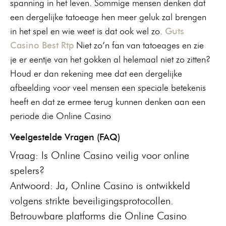
spanning in het leven. Sommige mensen denken dat
een dergelijke tatoeage hen meer geluk zal brengen
in het spel en wie weet is dat ook wel zo.
Guts
Casino Best Rtp
Niet zo’n fan van tatoeages en zie
je er eentje van het gokken al helemaal niet zo zitten?
Houd er dan rekening mee dat een dergelijke
afbeelding voor veel mensen een speciale betekenis
heeft en dat ze ermee terug kunnen denken aan een
periode die Online Casino
Veelgestelde Vragen (FAQ)
Vraag: Is Online Casino veilig voor online
spelers?
Antwoord: Ja, Online Casino is ontwikkeld
volgens strikte beveiligingsprotocollen.
Betrouwbare platforms die Online Casino