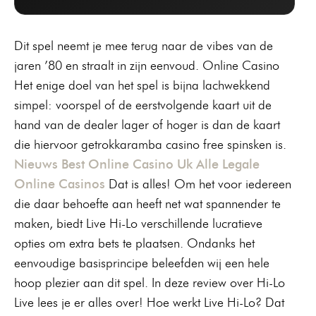
Dit spel neemt je mee terug naar de vibes van de
jaren ’80 en straalt in zijn eenvoud. Online Casino
Het enige doel van het spel is bijna lachwekkend
simpel: voorspel of de eerstvolgende kaart uit de
hand van de dealer lager of hoger is dan de kaart
die hiervoor getrokkaramba casino free spinsken is.
Nieuws Best Online Casino Uk Alle Legale
Online Casinos
Dat is alles! Om het voor iedereen
die daar behoefte aan heeft net wat spannender te
maken, biedt Live Hi-Lo verschillende lucratieve
opties om extra bets te plaatsen. Ondanks het
eenvoudige basisprincipe beleefden wij een hele
hoop plezier aan dit spel. In deze review over Hi-Lo
Live lees je er alles over! Hoe werkt Live Hi-Lo? Dat