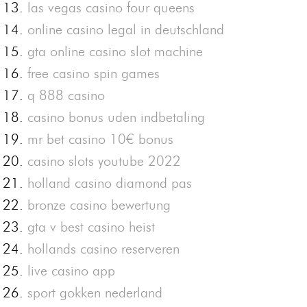
las vegas casino four queens
online casino legal in deutschland
gta online casino slot machine
free casino spin games
q 888 casino
casino bonus uden indbetaling
mr bet casino 10€ bonus
casino slots youtube 2022
holland casino diamond pas
bronze casino bewertung
gta v best casino heist
hollands casino reserveren
live casino app
sport gokken nederland