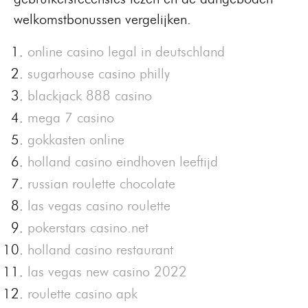
welkomstbonussen vergelijken.
online casino legal in deutschland
sugarhouse casino philly
blackjack 888 casino
mega 7 casino
gokkasten online
holland casino eindhoven leeftijd
russian roulette chocolate
las vegas casino roulette
pokerstars casino.net
holland casino restaurant
las vegas new casino 2022
roulette casino apk