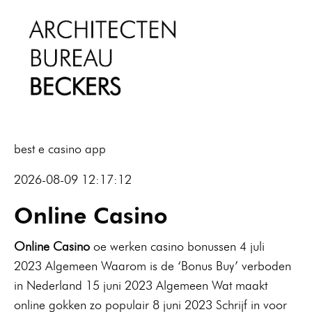
best e casino app
2026-08-09 12:17:12
Online Casino
Online Casino
oe werken casino bonussen 4 juli
2023 Algemeen Waarom is de ‘Bonus Buy’ verboden
in Nederland 15 juni 2023 Algemeen Wat maakt
online gokken zo populair 8 juni 2023 Schrijf in voor