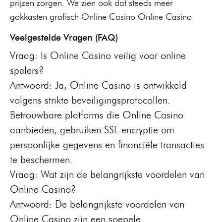
prijzen zorgen. We zien ook dat steeds meer
gokkasten grafisch Online Casino Online Casino
Veelgestelde Vragen (FAQ)
Vraag: Is Online Casino veilig voor online
spelers?
Antwoord: Ja, Online Casino is ontwikkeld
volgens strikte beveiligingsprotocollen.
Betrouwbare platforms die Online Casino
aanbieden, gebruiken SSL-encryptie om
persoonlijke gegevens en financiële transacties
te beschermen.
Vraag: Wat zijn de belangrijkste voordelen van
Online Casino?
Antwoord: De belangrijkste voordelen van
Online Casino zijn een soepele