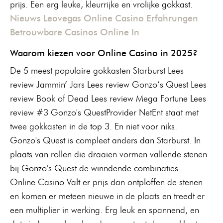
prijs. Een erg leuke, kleurrijke en vrolijke gokkast.
Nieuws Leovegas Online Casino Erfahrungen
Betrouwbare Casinos Online In
Waarom kiezen voor Online Casino in 2025?
De 5 meest populaire gokkasten Starburst Lees
review Jammin’ Jars Lees review Gonzo’s Quest Lees
review Book of Dead Lees review Mega Fortune Lees
review #3 Gonzo's QuestProvider NetEnt staat met
twee gokkasten in de top 3. En niet voor niks.
Gonzo's Quest is compleet anders dan Starburst. In
plaats van rollen die draaien vormen vallende stenen
bij Gonzo's Quest de winndende combinaties.
Online Casino Valt er prijs dan ontploffen de stenen
en komen er meteen nieuwe in de plaats en treedt er
een multiplier in werking. Erg leuk en spannend, en