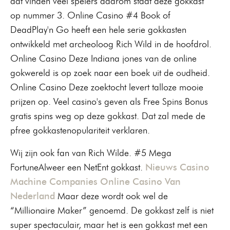
dat vinden veel spelers daarom staat deze gokkast
op nummer 3. Online Casino #4 Book of
DeadPlay'n Go heeft een hele serie gokkasten
ontwikkeld met archeoloog Rich Wild in de hoofdrol.
Online Casino Deze Indiana jones van de online
gokwereld is op zoek naar een boek uit de oudheid.
Online Casino Deze zoektocht levert talloze mooie
prijzen op. Veel casino's geven als Free Spins Bonus
gratis spins weg op deze gokkast. Dat zal mede de
pfree gokkastenopulariteit verklaren.
Wij zijn ook fan van Rich Wilde. #5 Mega
FortuneAlweer een NetEnt gokkast.
Nieuws Casino
Machine Companies Online Casino Van
Nederland
Maar deze wordt ook wel de
“Millionaire Maker” genoemd. De gokkast zelf is niet
super spectaculair, maar het is een gokkast met een