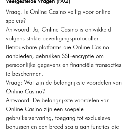
Veelgestelde Vragen (FAQ)
Vraag: Is Online Casino veilig voor online
spelers?
Antwoord: Ja, Online Casino is ontwikkeld
volgens strikte beveiligingsprotocollen.
Betrouwbare platforms die Online Casino
aanbieden, gebruiken SSL-encryptie om
persoonlijke gegevens en financiële transacties
te beschermen.
Vraag: Wat zijn de belangrijkste voordelen van
Online Casino?
Antwoord: De belangrijkste voordelen van
Online Casino zijn een soepele
gebruikerservaring, toegang tot exclusieve
bonussen en een breed scala aan functies die