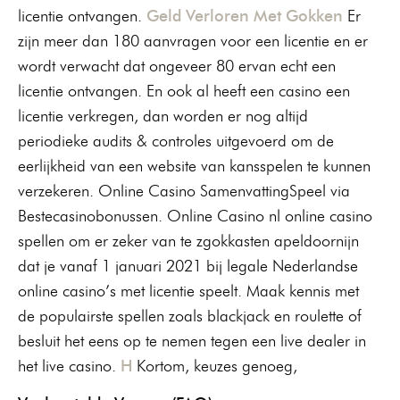
licentie ontvangen.
Geld Verloren Met Gokken
Er
zijn meer dan 180 aanvragen voor een licentie en er
wordt verwacht dat ongeveer 80 ervan echt een
licentie ontvangen. En ook al heeft een casino een
licentie verkregen, dan worden er nog altijd
periodieke audits & controles uitgevoerd om de
eerlijkheid van een website van kansspelen te kunnen
verzekeren. Online Casino SamenvattingSpeel via
Bestecasinobonussen. Online Casino nl online casino
spellen om er zeker van te zgokkasten apeldoornijn
dat je vanaf 1 januari 2021 bij legale Nederlandse
online casino’s met licentie speelt. Maak kennis met
de populairste spellen zoals blackjack en roulette of
besluit het eens op te nemen tegen een live dealer in
het live casino.
H
Kortom, keuzes genoeg,