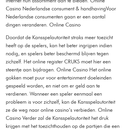
internet hun assortiment aan te bieden. Online
Casino Nederlandse consument & handhavingVoor
Nederlandse consumenten gaan er een aantal
dingen veranderen. Online Casino
Doordat de Kansspelautoriteit straks meer toezicht
heeft op de spelers, kan het beter ingrijpen indien
nodig, en spelers beter beschermd blijven tegen
zichzelf. Het online register CRUKS moet hier een
steentje aan bijdragen. Online Casino Het online
gokken moet puur voor entertainment doeleinden
gespeeld worden, en niet om er geld aan te
verdienen. Wanneer een speler eenmaal een
probleem is voor zichzelf, kan de Kansspelautoriteit
ze de weg naar online casino’s verbieden. Online
Casino Verder zal de Kansspelautoriteit het druk
krijgen met het toezichthouden op de partijen die een