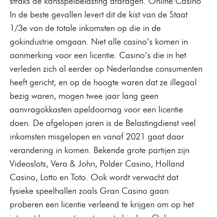
straks de kansspelbelasting afdragen. Online Casino
In de beste gevallen levert dit de kist van de Staat
1/3e van de totale inkomsten op die in de
gokindustrie omgaan. Niet alle casino’s komen in
aanmerking voor een licentie. Casino’s die in het
verleden zich al eerder op Nederlandse consumenten
heeft gericht, en op de hoogte waren dat ze illegaal
bezig waren, mogen twee jaar lang geen
aanvragokkasten apeldoornag voor een licentie
doen. De afgelopen jaren is de Belastingdienst veel
inkomsten misgelopen en vanaf 2021 gaat daar
verandering in komen. Bekende grote partijen zijn
Videoslots, Vera & John, Polder Casino, Holland
Casino, Lotto en Toto. Ook wordt verwacht dat
fysieke speelhallen zoals Gran Casino gaan
proberen een licentie verleend te krijgen om op het