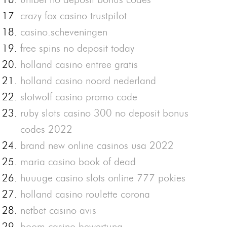
crazy fox casino trustpilot
casino.scheveningen
free spins no deposit today
holland casino entree gratis
holland casino noord nederland
slotwolf casino promo code
ruby slots casino 300 no deposit bonus
codes 2022
brand new online casinos usa 2022
maria casino book of dead
huuuge casino slots online 777 pokies
holland casino roulette corona
netbet casino avis
boom casino bewertung