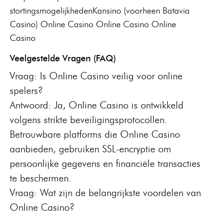
stortingsmogelijkhedenKansino (voorheen Batavia
Casino) Online Casino Online Casino Online
Casino
Veelgestelde Vragen (FAQ)
Vraag: Is Online Casino veilig voor online
spelers?
Antwoord: Ja, Online Casino is ontwikkeld
volgens strikte beveiligingsprotocollen.
Betrouwbare platforms die Online Casino
aanbieden, gebruiken SSL-encryptie om
persoonlijke gegevens en financiële transacties
te beschermen.
Vraag: Wat zijn de belangrijkste voordelen van
Online Casino?