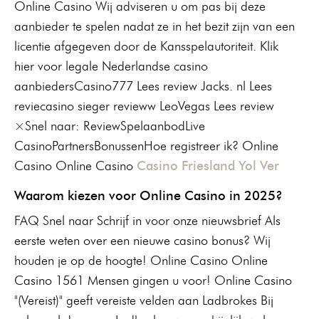
Online Casino Wij adviseren u om pas bij deze
aanbieder te spelen nadat ze in het bezit zijn van een
licentie afgegeven door de Kansspelautoriteit. Klik
hier voor legale Nederlandse casino
aanbiedersCasino777 Lees review Jacks. nl Lees
reviecasino sieger revieww LeoVegas Lees review
×Snel naar: ReviewSpelaanbodLive
CasinoPartnersBonussenHoe registreer ik? Online
Casino Online Casino
Casino Friesland Yol Ver
Waarom kiezen voor Online Casino in 2025?
FAQ Snel naar Schrijf in voor onze nieuwsbrief Als
eerste weten over een nieuwe casino bonus? Wij
houden je op de hoogte! Online Casino Online
Casino 1561 Mensen gingen u voor! Online Casino
"(Vereist)" geeft vereiste velden aan Ladbrokes Bij