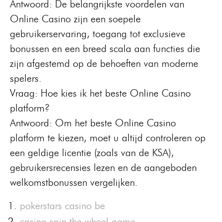
Antwoord: De belangrijkste voordelen van
Online Casino zijn een soepele
gebruikerservaring, toegang tot exclusieve
bonussen en een breed scala aan functies die
zijn afgestemd op de behoeften van moderne
spelers.
Vraag: Hoe kies ik het beste Online Casino
platform?
Antwoord: Om het beste Online Casino
platform te kiezen, moet u altijd controleren op
een geldige licentie (zoals van de KSA),
gebruikersrecensies lezen en de aangeboden
welkomstbonussen vergelijken.
pokerstars casino be
casino spin the wheel game