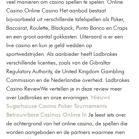
veel manieren om casino spellen te spelen. Online
Casino Online Casino Het aanbod bestaat
bijvoorbeeld uit verschillende tafelspellen als Poker,
Baccarat, Roulette, Blackjack, Punto Banco en Craps
en een groot aantal gokkasten. Uiteraard is er een
live casino en kun je geld wedden op
sportwedstrijden. Als aanbieder heeft Ladbrokes
verschillende licenties, zoals van de Gibraltar
Regulatory Authority, de United Kingdom Gambling
Commission en de Nederlandse overheid. Ladbrokes
Casino ReviewWe vertellen je in deze review meer
over Ladbrokes en onze ervaringen.
Nieuws
Sugarhouse Casino Poker Tournaments
Betrouwbare Casinos Online In
Je leest iets over
de achtergrond van het online casino, de spellen die
worden aangeboden en de partners waarmee men