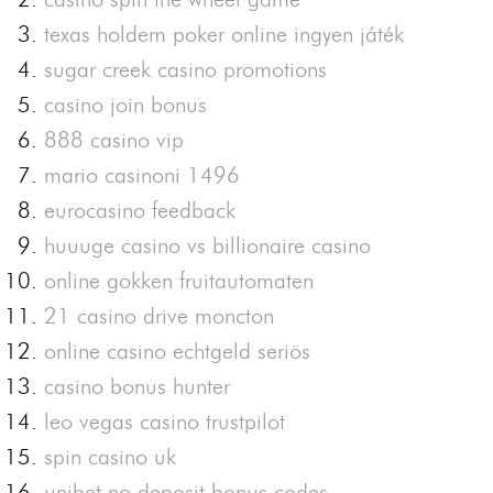
texas holdem poker online ingyen játék
sugar creek casino promotions
casino join bonus
888 casino vip
mario casinoni 1496
eurocasino feedback
huuuge casino vs billionaire casino
online gokken fruitautomaten
21 casino drive moncton
online casino echtgeld seriös
casino bonus hunter
leo vegas casino trustpilot
spin casino uk
unibet no deposit bonus codes