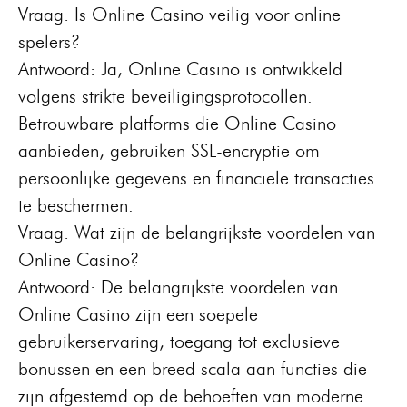
Vraag: Is Online Casino veilig voor online
spelers?
Antwoord: Ja, Online Casino is ontwikkeld
volgens strikte beveiligingsprotocollen.
Betrouwbare platforms die Online Casino
aanbieden, gebruiken SSL-encryptie om
persoonlijke gegevens en financiële transacties
te beschermen.
Vraag: Wat zijn de belangrijkste voordelen van
Online Casino?
Antwoord: De belangrijkste voordelen van
Online Casino zijn een soepele
gebruikerservaring, toegang tot exclusieve
bonussen en een breed scala aan functies die
zijn afgestemd op de behoeften van moderne