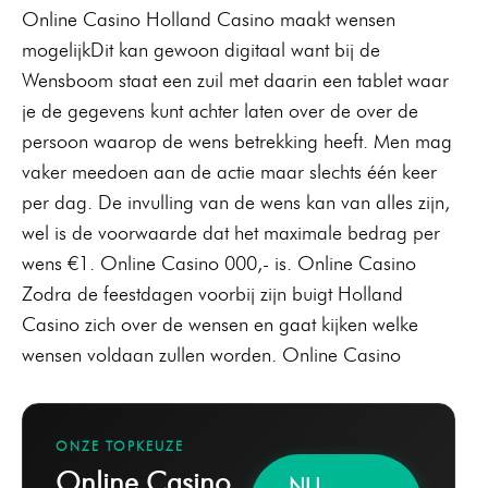
Online Casino Holland Casino maakt wensen
mogelijkDit kan gewoon digitaal want bij de
Wensboom staat een zuil met daarin een tablet waar
je de gegevens kunt achter laten over de over de
persoon waarop de wens betrekking heeft. Men mag
vaker meedoen aan de actie maar slechts één keer
per dag. De invulling van de wens kan van alles zijn,
wel is de voorwaarde dat het maximale bedrag per
wens €1. Online Casino 000,- is. Online Casino
Zodra de feestdagen voorbij zijn buigt Holland
Casino zich over de wensen en gaat kijken welke
wensen voldaan zullen worden. Online Casino
ONZE TOPKEUZE
Online Casino
NU