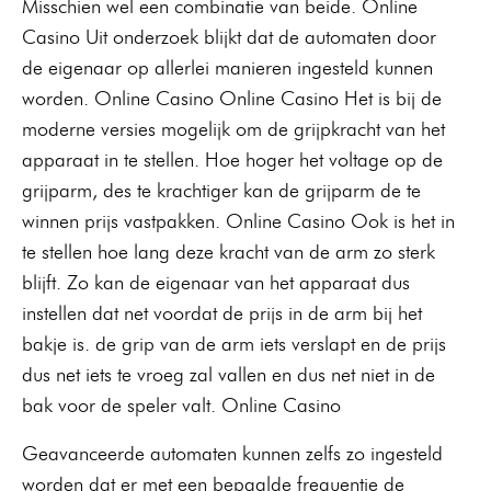
Misschien wel een combinatie van beide. Online
Casino Uit onderzoek blijkt dat de automaten door
de eigenaar op allerlei manieren ingesteld kunnen
worden. Online Casino Online Casino Het is bij de
moderne versies mogelijk om de grijpkracht van het
apparaat in te stellen. Hoe hoger het voltage op de
grijparm, des te krachtiger kan de grijparm de te
winnen prijs vastpakken. Online Casino Ook is het in
te stellen hoe lang deze kracht van de arm zo sterk
blijft. Zo kan de eigenaar van het apparaat dus
instellen dat net voordat de prijs in de arm bij het
bakje is. de grip van de arm iets verslapt en de prijs
dus net iets te vroeg zal vallen en dus net niet in de
bak voor de speler valt. Online Casino
Geavanceerde automaten kunnen zelfs zo ingesteld
worden dat er met een bepaalde frequentie de