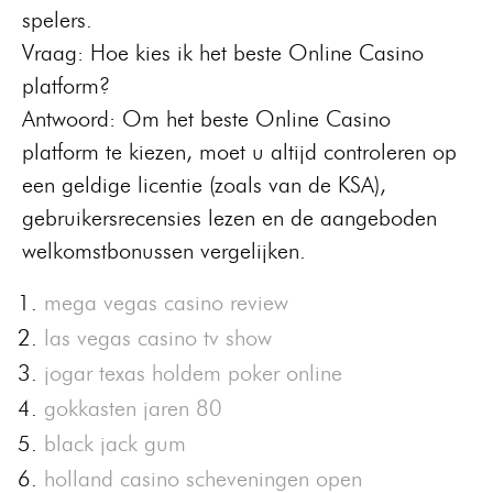
spelers.
Vraag: Hoe kies ik het beste Online Casino
platform?
Antwoord: Om het beste Online Casino
platform te kiezen, moet u altijd controleren op
een geldige licentie (zoals van de KSA),
gebruikersrecensies lezen en de aangeboden
welkomstbonussen vergelijken.
mega vegas casino review
las vegas casino tv show
jogar texas holdem poker online
gokkasten jaren 80
black jack gum
holland casino scheveningen open