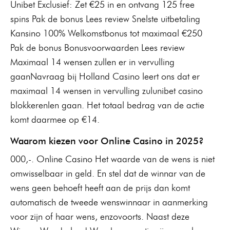
Unibet Exclusief: Zet €25 in en ontvang 125 free
spins Pak de bonus Lees review Snelste uitbetaling
Kansino 100% Welkomstbonus tot maximaal €250
Pak de bonus Bonusvoorwaarden Lees review
Maximaal 14 wensen zullen er in vervulling
gaanNavraag bij Holland Casino leert ons dat er
maximaal 14 wensen in vervulling zulunibet casino
blokkerenlen gaan. Het totaal bedrag van de actie
komt daarmee op €14.
Waarom kiezen voor Online Casino in 2025?
000,-. Online Casino Het waarde van de wens is niet
omwisselbaar in geld. En stel dat de winnar van de
wens geen behoeft heeft aan de prijs dan komt
automatisch de tweede wenswinnaar in aanmerking
voor zijn of haar wens, enzovoorts. Naast deze