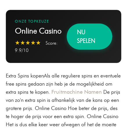
ONZE TOPKEUZE
Online Casino
NU
SPELEN
★★★★★
Score:
9.9/10
Extra Spins kopenAls alle reguliere spins en eventuele
free spins gedaan zijn heb je de mogelijkheid om
extra spins te kopen.
Fruitmachine Namen
De prijs
van zo'n extra spin is afhankelijk van de kans op een
grotere prijs. Online Casino Hoe beter de prijs, des
te hoger de prijs voor een extra spin. Online Casino
Het is dus elke keer weer afwegen of het de moeite