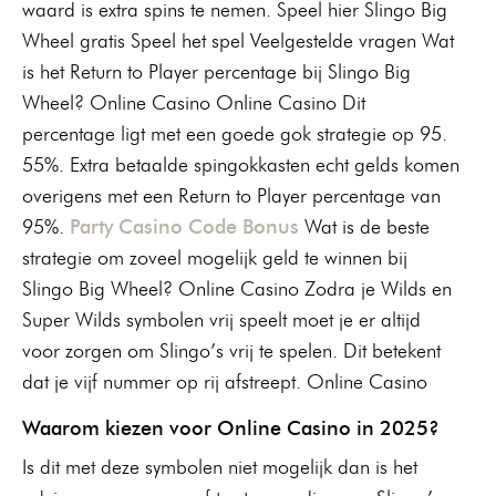
waard is extra spins te nemen. Speel hier Slingo Big
Wheel gratis Speel het spel Veelgestelde vragen Wat
is het Return to Player percentage bij Slingo Big
Wheel? Online Casino Online Casino Dit
percentage ligt met een goede gok strategie op 95.
55%. Extra betaalde spingokkasten echt gelds komen
overigens met een Return to Player percentage van
95%.
Party Casino Code Bonus
Wat is de beste
strategie om zoveel mogelijk geld te winnen bij
Slingo Big Wheel? Online Casino Zodra je Wilds en
Super Wilds symbolen vrij speelt moet je er altijd
voor zorgen om Slingo’s vrij te spelen. Dit betekent
dat je vijf nummer op rij afstreept. Online Casino
Waarom kiezen voor Online Casino in 2025?
Is dit met deze symbolen niet mogelijk dan is het