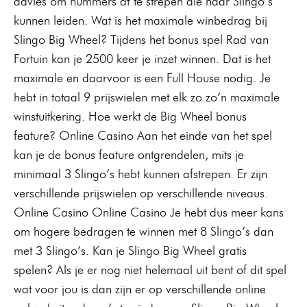
advies om nummers af te strepen die naar Slingo’s
kunnen leiden. Wat is het maximale winbedrag bij
Slingo Big Wheel? Tijdens het bonus spel Rad van
Fortuin kan je 2500 keer je inzet winnen. Dat is het
maximale en daarvoor is een Full House nodig. Je
hebt in totaal 9 prijswielen met elk zo zo’n maximale
winstuitkering. Hoe werkt de Big Wheel bonus
feature? Online Casino Aan het einde van het spel
kan je de bonus feature ontgrendelen, mits je
minimaal 3 Slingo’s hebt kunnen afstrepen. Er zijn
verschillende prijswielen op verschillende niveaus.
Online Casino Online Casino Je hebt dus meer kans
om hogere bedragen te winnen met 8 Slingo’s dan
met 3 Slingo’s. Kan je Slingo Big Wheel gratis
spelen? Als je er nog niet helemaal uit bent of dit spel
wat voor jou is dan zijn er op verschillende online