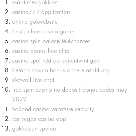
madtimer gokkast
casino777 application
online gokwebsite
best online casino game
casino spin palace télécharger
casino bonus free chip
casino spel lijkt op eenentwintigen
betano casino bonus ohne einzahlung
slotwolf live chat
free spin casino no deposit bonus codes may
2022
holland casino vacature security
las vegas casino app
gokkasten spelen