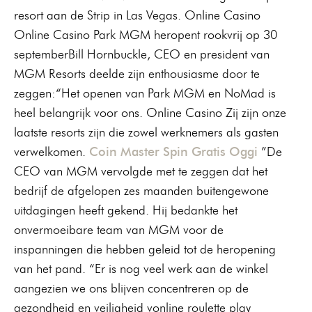
resort aan de Strip in Las Vegas. Online Casino
Online Casino Park MGM heropent rookvrij op 30
septemberBill Hornbuckle, CEO en president van
MGM Resorts deelde zijn enthousiasme door te
zeggen:“Het openen van Park MGM en NoMad is
heel belangrijk voor ons. Online Casino Zij zijn onze
laatste resorts zijn die zowel werknemers als gasten
verwelkomen.
Coin Master Spin Gratis Oggi
”De
CEO van MGM vervolgde met te zeggen dat het
bedrijf de afgelopen zes maanden buitengewone
uitdagingen heeft gekend. Hij bedankte het
onvermoeibare team van MGM voor de
inspanningen die hebben geleid tot de heropening
van het pand. “Er is nog veel werk aan de winkel
aangezien we ons blijven concentreren op de
gezondheid en veiligheid vonline roulette play