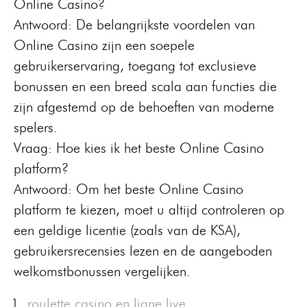
Online Casino?
Antwoord: De belangrijkste voordelen van
Online Casino zijn een soepele
gebruikerservaring, toegang tot exclusieve
bonussen en een breed scala aan functies die
zijn afgestemd op de behoeften van moderne
spelers.
Vraag: Hoe kies ik het beste Online Casino
platform?
Antwoord: Om het beste Online Casino
platform te kiezen, moet u altijd controleren op
een geldige licentie (zoals van de KSA),
gebruikersrecensies lezen en de aangeboden
welkomstbonussen vergelijken.
roulette casino en ligne live