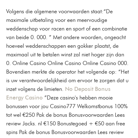
Volgens die algemene voorwaarden staat:“De
maximale uitbetaling voor een meervoudige
weddenschap voor racen en sport of een combinatie
van beide 0. 000. ” Met andere woorden, ongeacht
hoeveel weddenschappen een gokker plaatst, de
maximaal uit te betalen winst zal niet hoger zijn dan
0. Online Casino Online Casino Online Casino 000.
Bovendien merkte de operator het volgende op: “Het
is uw verantwoordelijkheid om ervoor te zorgen dat u
inzet volgens de limieten.
No Deposit Bonus
Energy Casino
”Deze casino's hebben mooie
bonussen voor jou Casino777 Welkomstbonus 100%
tot wel €250 Pak de bonus Bonusvoorwaarden Lees
review Jacks. nl €150 Bonustegoed + €50 aan free
spins Pak de bonus Bonusvoorwaarden Lees review