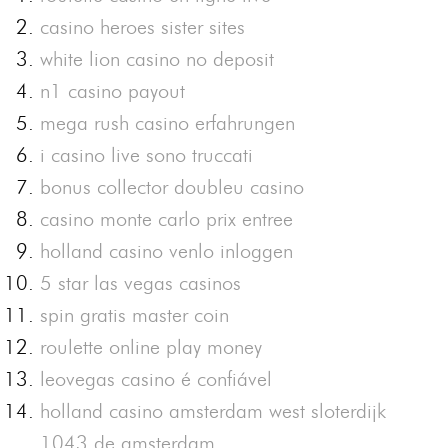
casino heroes sister sites
white lion casino no deposit
n1 casino payout
mega rush casino erfahrungen
i casino live sono truccati
bonus collector doubleu casino
casino monte carlo prix entree
holland casino venlo inloggen
5 star las vegas casinos
spin gratis master coin
roulette online play money
leovegas casino é confiável
holland casino amsterdam west sloterdijk
1043 de amsterdam