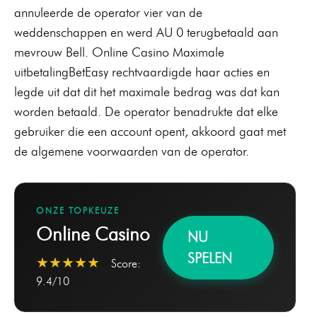
annuleerde de operator vier van de
weddenschappen en werd AU 0 terugbetaald aan
mevrouw Bell. Online Casino Maximale
uitbetalingBetEasy rechtvaardigde haar acties en
legde uit dat dit het maximale bedrag was dat kan
worden betaald. De operator benadrukte dat elke
gebruiker die een account opent, akkoord gaat met
de algemene voorwaarden van de operator.
ONZE TOPKEUZE
Online Casino
NU
SPELEN
★★★★★
Score:
9.4/10