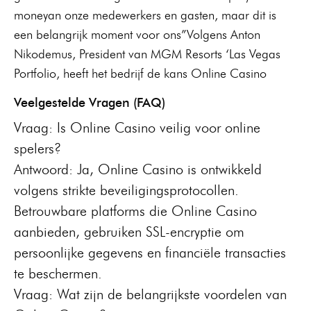
moneyan onze medewerkers en gasten, maar dit is
een belangrijk moment voor ons”Volgens Anton
Nikodemus, President van MGM Resorts ‘Las Vegas
Portfolio, heeft het bedrijf de kans Online Casino
Veelgestelde Vragen (FAQ)
Vraag: Is Online Casino veilig voor online
spelers?
Antwoord: Ja, Online Casino is ontwikkeld
volgens strikte beveiligingsprotocollen.
Betrouwbare platforms die Online Casino
aanbieden, gebruiken SSL-encryptie om
persoonlijke gegevens en financiële transacties
te beschermen.
Vraag: Wat zijn de belangrijkste voordelen van