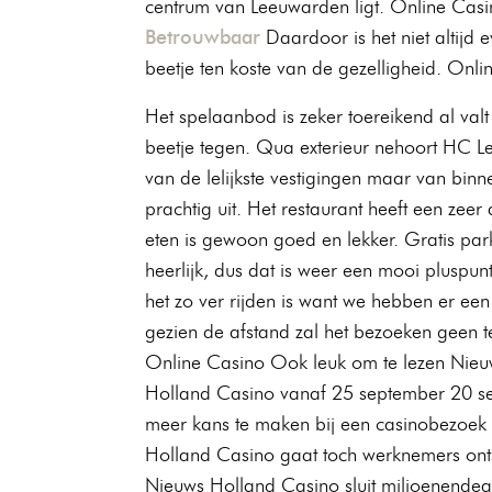
centrum van Leeuwarden ligt. Online Cas
Betrouwbaar
Daardoor is het niet altijd 
beetje ten koste van de gezelligheid. Onl
Het spelaanbod is zeker toereikend al val
beetje tegen. Qua exterieur nehoort HC L
van de lelijkste vestigingen maar van binne
prachtig uit. Het restaurant heeft een zee
eten is gewoon goed en lekker. Gratis par
heerlijk, dus dat is weer een mooi pluspu
het zo ver rijden is want we hebben er e
gezien de afstand zal het bezoeken geen te
Online Casino Ook leuk om te lezen Nieu
Holland Casino vanaf 25 september 20 s
meer kans te maken bij een casinobezoek
Holland Casino gaat toch werknemers on
Nieuws Holland Casino sluit miljoenendeal