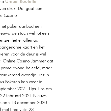
ino
Unibet Roulette
even druk. Dat gaat een
ine Casino
t het poker aanbod een
eeuwarden toch wel tot een
n ziet het er allemaal
r aangename kaart en het
keren voor de deur is wel
nt. Online Casino Jammer dat
en prima avond beleefd, maar
rugkerend avondje uit zijn.
ws Pokeren kan weer in
eptember 2021 Tips Tips om
 22 februari 2021 Nieuws
tslaan 18 december 2020
 met Eredivisie 23