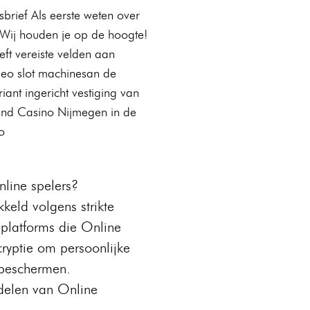
brief Als eerste weten over
Wij houden je op de hoogte!
eft vereiste velden aan
deo slot machinesan de
ant ingericht vestiging van
land Casino Nijmegen in de
o
nline spelers?
keld volgens strikte
 platforms die Online
ryptie om persoonlijke
 beschermen.
rdelen van Online