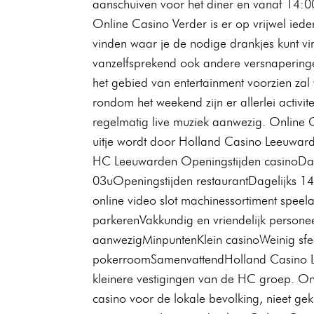
aanschuiven voor het diner en vanaf 14:0
Online Casino Verder is er op vrijwel iede
vinden waar je de nodige drankjes kunt vin
vanzelfsprekend ook andere versnaperinge
het gebied van entertainment voorzien za
rondom het weekend zijn er allerlei activite
regelmatig live muziek aanwezig. Online
uitje wordt door Holland Casino Leeuwar
HC Leeuwarden Openingstijden casinoDag
03uOpeningstijden restaurantDagelijks 1
online video slot machinessortiment spee
parkerenVakkundig en vriendelijk personee
aanwezigMinpuntenKlein casinoWeinig sfe
pokerroomSamenvattendHolland Casino L
kleinere vestigingen van de HC groep. Onl
casino voor de lokale bevolking, nieet gek n