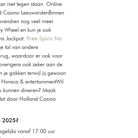
ker niet tegen staan. Online
and Casino LeeuwardenBinnen
ovendien nog veel meer
ey Wheel en kun je ook
ns Jackpot.
Free Spins No
je tal van andere
erug, waardoor er ook voor
er overigens ook zeker aan de
n je gokken terwijl jij gewoon
n. Horeca & entertainmentWil
ok kunnen dineren? Maak
 dat door Holland Casino
n 2025?
dagelijks vanaf 17:00 uur