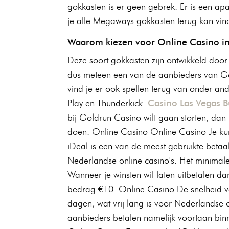
gokkasten is er geen gebrek. Er is een a
je alle Megaways gokkasten terug kan vin
Waarom kiezen voor Online Casino i
Deze soort gokkasten zijn ontwikkeld door
dus meteen een van de aanbieders van G
vind je er ook spellen terug van onder an
Play en Thunderkick.
Casino Las Vegas B
bij Goldrun Casino wilt gaan storten, dan
doen. Online Casino Online Casino Je kunt 
iDeal is een van de meest gebruikte beta
Nederlandse online casino's. Het minimale
Wanneer je winsten wil laten uitbetalen da
bedrag €10. Online Casino De snelheid va
dagen, wat vrij lang is voor Nederlandse o
aanbieders betalen namelijk voortaan binn