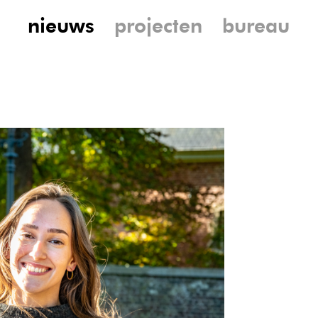
nieuws
projecten
bureau