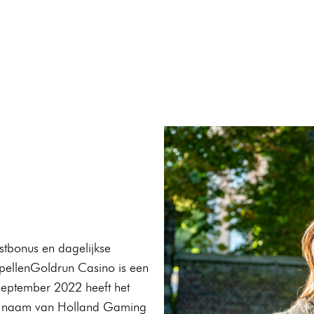
stbonus en dagelijkse
 spellenGoldrun Casino is een
september 2022 heeft het
er naam van Holland Gaming