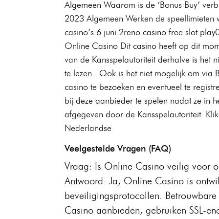
Algemeen Waarom is de ‘Bonus Buy’ verb
2023 Algemeen Werken de speellimieten w
casino’s 6 juni 2reno casino free slot pla
Online Casino Dit casino heeft op dit mo
van de Kansspelautoriteit derhalve is het 
te lezen . Ook is het niet mogelijk om via
casino te bezoeken en eventueel te regist
bij deze aanbieder te spelen nadat ze in het
afgegeven door de Kansspelautoriteit. Klik
Nederlandse
Veelgestelde Vragen (FAQ)
Vraag: Is Online Casino veilig voor o
Antwoord: Ja, Online Casino is ontwik
beveiligingsprotocollen. Betrouwbare
Casino aanbieden, gebruiken SSL-enc