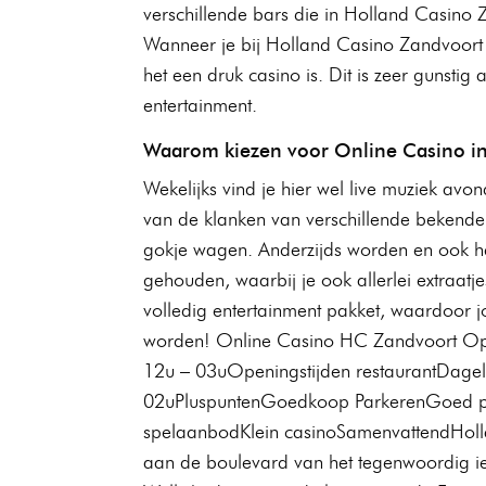
verschillende bars die in Holland Casino Z
Wanneer je bij Holland Casino Zandvoort t
het een druk casino is. Dit is zeer gunstig 
entertainment.
Waarom kiezen voor Online Casino i
Wekelijks vind je hier wel live muziek avo
van de klanken van verschillende bekende 
gokje wagen. Anderzijds worden en ook 
gehouden, waarbij je ook allerlei extraatj
volledig entertainment pakket, waardoor jo
worden! Online Casino HC Zandvoort Ope
12u – 03uOpeningstijden restaurantDageli
02uPluspuntenGoedkoop ParkerenGoed p
spelaanbodKlein casinoSamenvattendHolla
aan de boulevard van het tegenwoordig ie