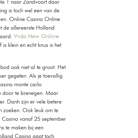
ule 1 naar Zandvoort daar
ing is toch wel een van de
gen. Online Casino Online
t de allereerste Holland
waard.
Vvda New Online
 is klein en echt knus is het
nbod ook niet al te groot. Het
r gegeten. Als je toevallig
ocasino monte carlo
e door te brenegen. Maar
er. Danh zijn er vele betere
an zoeken. Ook leuk om te
d Casino vanaf 25 september
s te maken bij een
lland Casino gaat toch