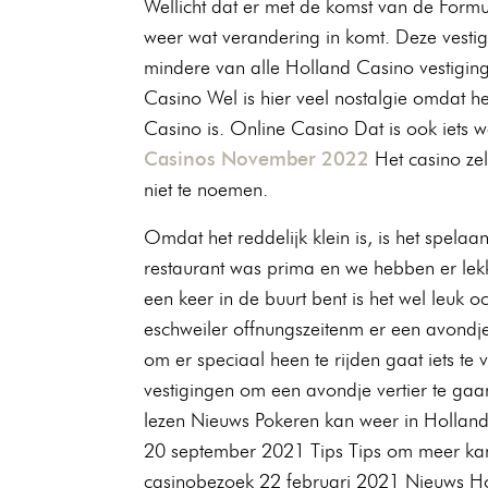
Wellicht dat er met de komst van de Form
weer wat verandering in komt. Deze vestig
mindere van alle Holland Casino vestigin
Casino Wel is hier veel nostalgie omdat he
Casino is. Online Casino Dat is ook iets 
Casinos November 2022
Het casino zelf
niet te noemen.
Omdat het reddelijk klein is, is het spelaa
restaurant was prima en we hebben er lekke
een keer in de buurt bent is het wel leuk 
eschweiler offnungszeitenm er een avondj
om er speciaal heen te rijden gaat iets te v
vestigingen om een avondje vertier te ga
lezen Nieuws Pokeren kan weer in Hollan
20 september 2021 Tips Tips om meer kan
casinobezoek 22 februari 2021 Nieuws Ho