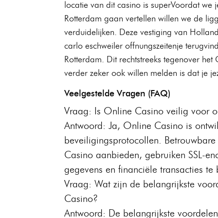
locatie van dit casino is superVoordat we
Rotterdam gaan vertellen willen we de lig
verduidelijken. Deze vestiging van Holla
carlo eschweiler offnungszeitenje terugvin
Rotterdam. Dit rechtstreeks tegenover het 
verder zeker ook willen melden is dat je jez
Veelgestelde Vragen (FAQ)
Vraag: Is Online Casino veilig voor o
Antwoord: Ja, Online Casino is ontwik
beveiligingsprotocollen. Betrouwbare
Casino aanbieden, gebruiken SSL-enc
gegevens en financiële transacties te
Vraag: Wat zijn de belangrijkste voo
Casino?
Antwoord: De belangrijkste voordelen