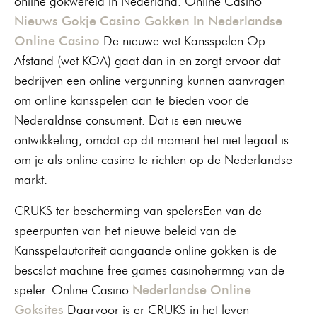
online gokwereld in Nederland. Online Casino
Nieuws Gokje Casino Gokken In Nederlandse
Online Casino
De nieuwe wet Kansspelen Op
Afstand (wet KOA) gaat dan in en zorgt ervoor dat
bedrijven een online vergunning kunnen aanvragen
om online kansspelen aan te bieden voor de
Nederaldnse consument. Dat is een nieuwe
ontwikkeling, omdat op dit moment het niet legaal is
om je als online casino te richten op de Nederlandse
markt.
CRUKS ter bescherming van spelersEen van de
speerpunten van het nieuwe beleid van de
Kansspelautoriteit aangaande online gokken is de
bescslot machine free games casinohermng van de
speler. Online Casino
Nederlandse Online
Goksites
Daarvoor is er CRUKS in het leven