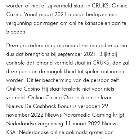
worden of hioj of zij vermeld staat in CRUKS. Online
Casino Vanaf maart 2021 moegn bedrijven een
vergunning aanvragen om online kansspelen aan te
bioeden.
Deze procedure mag maximaal zes maandne duren
dus dat brengt ons bij september 2021. Blijkt bij
controle dat iemand vermeld staat in CRUKS, dan zal
deze persoon de mogelijkheid tot spelen ontnomen
worden. Dit ter bescherming van de persoon zelf.
Online Casino Hij staat tenslotte niet voor niets
vermeld. Online Casino Ook leuk om te lezen
Nieuws De Cashback Bonus is verboden 29
november 2022 Nieuws Novamedia Gaming krijgt
Nederlandse vergunning 11 maart 2022 Nieuws
KSA: Nederlandse online gokmarkt groter dan