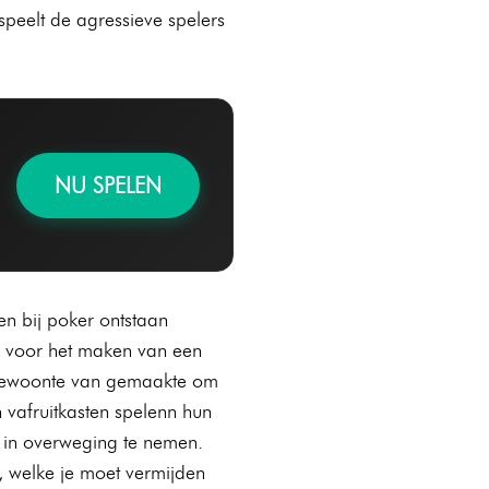
 speelt de agressieve spelers
NU SPELEN
n bij poker ontstaan
n voor het maken van een
n gewoonte van gemaakte om
 vafruitkasten spelenn hun
e in overweging te nemen.
s, welke je moet vermijden