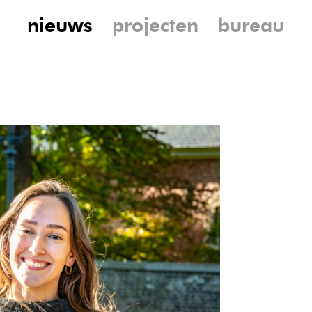
nieuws
projecten
bureau