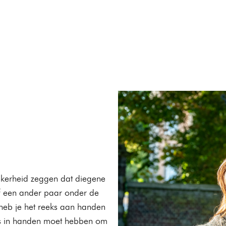
zekerheid zeggen dat diegene
f een ander paar onder de
heb je het reeks aan handen
eds in handen moet hebben om