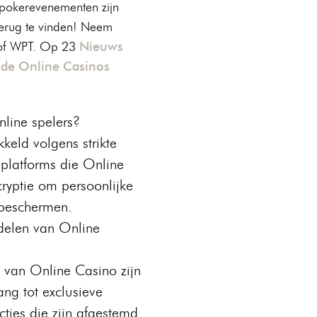
 pokerevenementen zijn
terug te vinden! Neem
r of WPT. Op 23
Nieuws
nde Online Casinos
nline spelers?
keld volgens strikte
 platforms die Online
ryptie om persoonlijke
 beschermen.
rdelen van Online
 van Online Casino zijn
ng tot exclusieve
ties die zijn afgestemd