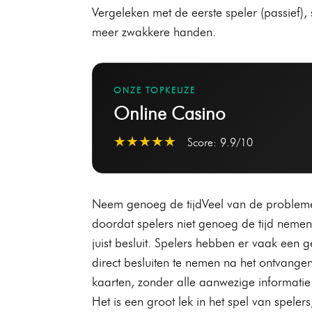
Vergeleken met de eerste speler (passief),
meer zwakkere handen.
ONZE TOPKEUZE
Online Casino
★★★★★
Score: 9.9/10
Neem genoeg de tijdVeel van de probleme
doordat spelers niet genoeg de tijd neme
juist besluit. Spelers hebben er vaak ee
direct besluiten te nemen na het ontvangen
kaarten, zonder alle aanwezige informati
Het is een groot lek in het spel van speler