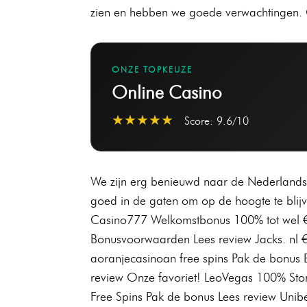
zien en hebben we goede verwachtingen.
ONZE TOPKEUZE
Online Casino
★★★★★
Score: 9.6/10
We zijn erg benieuwd naar de Nederlandse
goed in de gaten om op de hoogte te blijv
Casino777 Welkomstbonus 100% tot wel 
Bonusvoorwaarden Lees review Jacks. nl
aoranjecasinoan free spins Pak de bonus
review Onze favoriet! LeoVegas 100% Sto
Free Spins Pak de bonus Lees review Unibet