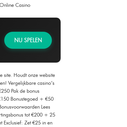
 Online Casino
NU SPELEN
 site. Houdt onze website
en! Vergelijkbare casino’s
€250 Pak de bonus
 €150 Bonustegoed + €50
 Bonusvoorwaarden Lees
rtingsbonus tot €200 + 25
 Exclusief: Zet €25 in en