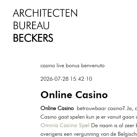
casino live bonus benvenuto
2026-07-28 15:42:10
Online Casino
Online Casino
betrouwbaar casino? Ja, al
Casino gaat spelen kun je er vanuit gaan da
Omnia Casino Spel
De naam is al zeer b
overigens een vergunning van de Belgisc