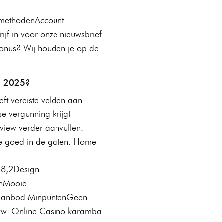
lmethodenAccount
f in voor onze nieuwsbrief
bonus? Wij houden je op de
n 2025?
eft vereiste velden aan
 vergunning krijgt
eview verder aanvullen.
e goed in de gaten. Home
d8,2Design
enMooie
elaanbod MinpuntenGeen
ww. Online Casino karamba.