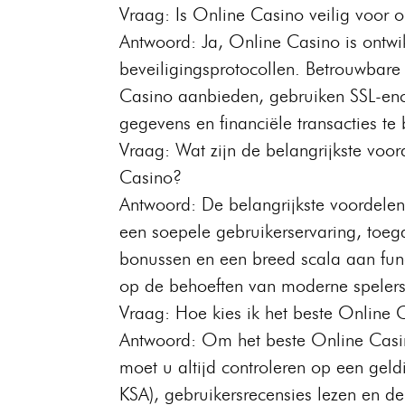
Vraag: Is Online Casino veilig voor o
Antwoord: Ja, Online Casino is ontwik
beveiligingsprotocollen. Betrouwbare
Casino aanbieden, gebruiken SSL-enc
gegevens en financiële transacties te
Vraag: Wat zijn de belangrijkste voo
Casino?
Antwoord: De belangrijkste voordelen
een soepele gebruikerservaring, toega
bonussen en een breed scala aan func
op de behoeften van moderne spelers
Vraag: Hoe kies ik het beste Online 
Antwoord: Om het beste Online Casin
moet u altijd controleren op een geldi
KSA), gebruikersrecensies lezen en 