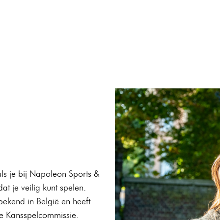
s je bij Napoleon Sports &
t je veilig kunt spelen.
ekend in België en heeft
he Kansspelcommissie.