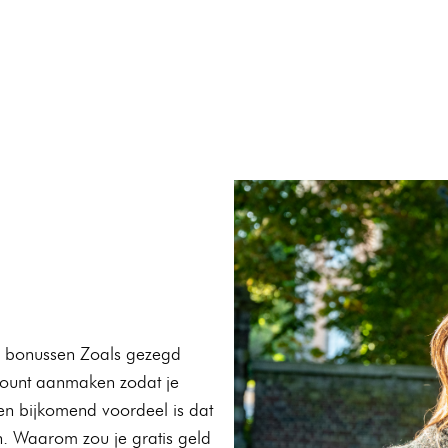
n bonussen Zoals gezegd
count aanmaken zodat je
Een bijkomend voordeel is dat
en. Waarom zou je gratis geld