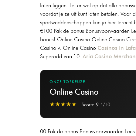
laten liggen. Let er wel op dat alle bon
voordat je ze uit kunt laten betalen. Voor 
sportweddenschappen kun je hier terecht 
€100 Pak de bonus Bonusvoorwaarden Le
bonus! Online Casino Online Casino Circu
Casino v. Online Casino
Casinos In Lafa
Superodd van 10.
Aria Casino Merchan
ONZE TOPKEUZE
Online Casino
★★★★★
Score: 9.4/10
00 Pak de bonus Bonusvoorwaarden Lees 