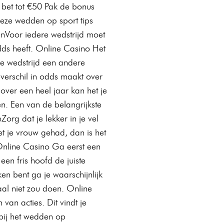
 bet tot €50 Pak de bonus
ze wedden op sport tips
nVoor iedere wedstrijd moet
ds heeft. Online Casino Het
jke wedstrijd een andere
verschil in odds maakt over
 over een heel jaar kan het je
n. Een van de belangrijkste
org dat je lekker in je vel
et je vrouw gehad, dan is het
nline Casino Ga eerst een
een fris hoofd de juiste
en bent ga je waarschijnlijk
aal niet zou doen. Online
van acties. Dit vindt je
 bij het wedden op