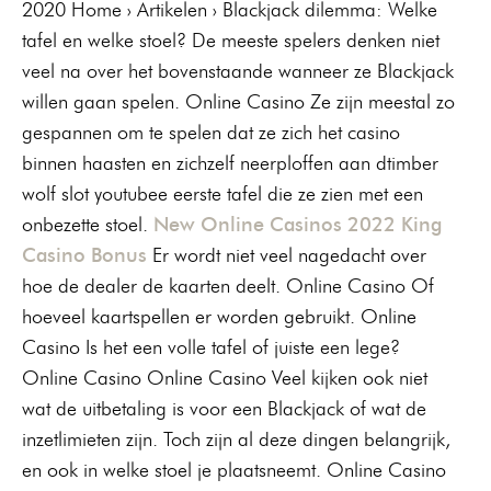
2020 Home › Artikelen › Blackjack dilemma: Welke
tafel en welke stoel? De meeste spelers denken niet
veel na over het bovenstaande wanneer ze Blackjack
willen gaan spelen. Online Casino Ze zijn meestal zo
gespannen om te spelen dat ze zich het casino
binnen haasten en zichzelf neerploffen aan dtimber
wolf slot youtubee eerste tafel die ze zien met een
onbezette stoel.
New Online Casinos 2022 King
Casino Bonus
Er wordt niet veel nagedacht over
hoe de dealer de kaarten deelt. Online Casino Of
hoeveel kaartspellen er worden gebruikt. Online
Casino Is het een volle tafel of juiste een lege?
Online Casino Online Casino Veel kijken ook niet
wat de uitbetaling is voor een Blackjack of wat de
inzetlimieten zijn. Toch zijn al deze dingen belangrijk,
en ook in welke stoel je plaatsneemt. Online Casino