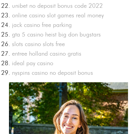
unibet no deposit bonus code 2022
online casino slot games real money
jack casino free parking
gta 5 casino heist big don bugstars
slots casino slots free
entree holland casino gratis
ideal pay casino
nyspins casino no deposit bonus