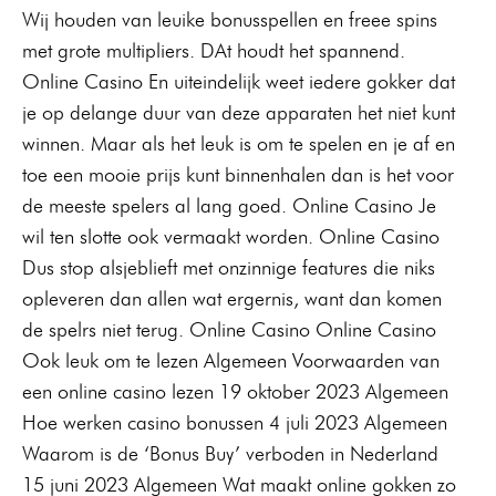
Wij houden van leuike bonusspellen en freee spins
met grote multipliers. DAt houdt het spannend.
Online Casino En uiteindelijk weet iedere gokker dat
je op delange duur van deze apparaten het niet kunt
winnen. Maar als het leuk is om te spelen en je af en
toe een mooie prijs kunt binnenhalen dan is het voor
de meeste spelers al lang goed. Online Casino Je
wil ten slotte ook vermaakt worden. Online Casino
Dus stop alsjeblieft met onzinnige features die niks
opleveren dan allen wat ergernis, want dan komen
de spelrs niet terug. Online Casino Online Casino
Ook leuk om te lezen Algemeen Voorwaarden van
een online casino lezen 19 oktober 2023 Algemeen
Hoe werken casino bonussen 4 juli 2023 Algemeen
Waarom is de ‘Bonus Buy’ verboden in Nederland
15 juni 2023 Algemeen Wat maakt online gokken zo