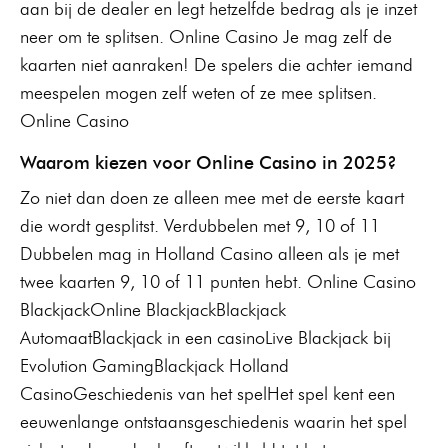
aan bij de dealer en legt hetzelfde bedrag als je inzet
neer om te splitsen. Online Casino Je mag zelf de
kaarten niet aanraken! De spelers die achter iemand
meespelen mogen zelf weten of ze mee splitsen.
Online Casino
Waarom kiezen voor Online Casino in 2025?
Zo niet dan doen ze alleen mee met de eerste kaart
die wordt gesplitst. Verdubbelen met 9, 10 of 11
Dubbelen mag in Holland Casino alleen als je met
twee kaarten 9, 10 of 11 punten hebt. Online Casino
BlackjackOnline BlackjackBlackjack
AutomaatBlackjack in een casinoLive Blackjack bij
Evolution GamingBlackjack Holland
CasinoGeschiedenis van het spelHet spel kent een
eeuwenlange ontstaansgeschiedenis waarin het spel