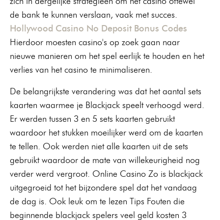
zich in dergelijke strategieën om het casino oftewel
de bank te kunnen verslaan, vaak met succes.
Hollywood Casino No Deposit Bonus Codes
Hierdoor moesten casino's op zoek gaan naar
nieuwe manieren om het spel eerlijk te houden en het
verlies van het casino te minimaliseren.
De belangrijkste verandering was dat het aantal sets
kaarten waarmee je Blackjack speelt verhoogd werd.
Er werden tussen 3 en 5 sets kaarten gebruikt
waardoor het stukken moeilijker werd om de kaarten
te tellen. Ook werden niet alle kaarten uit de sets
gebruikt waardoor de mate van willekeurigheid nog
verder werd vergroot. Online Casino Zo is blackjack
uitgegroeid tot het bijzondere spel dat het vandaag
de dag is. Ook leuk om te lezen Tips Fouten die
beginnende blackjack spelers veel geld kosten 3