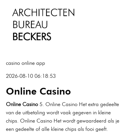
casino online app
2026-08-10 06:18:53
Online Casino
Online Casino
5. Online Casino Het extra gedeelte
van de uitbetaling wordt vaak gegeven in kleine
chips. Online Casino Het wordt gewaardeerd als je
een gedeelte of alle kleine chips als fooi geeft.