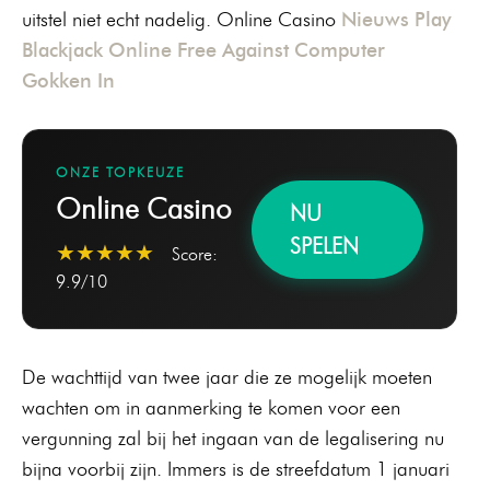
uitstel niet echt nadelig. Online Casino
Nieuws Play
Blackjack Online Free Against Computer
Gokken In
ONZE TOPKEUZE
Online Casino
NU
SPELEN
★★★★★
Score:
9.9/10
De wachttijd van twee jaar die ze mogelijk moeten
wachten om in aanmerking te komen voor een
vergunning zal bij het ingaan van de legalisering nu
bijna voorbij zijn. Immers is de streefdatum 1 januari