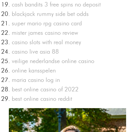
cash bandits 3 free spins no deposit
blackjack rummy side bet odds
super mario rpg casino card
mister james casino review
casino slots with real money
casino live asia 88
veilige nederlandse online casino
online kansspelen
maria casino log in
best online casino of 2022
best online casino reddit