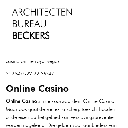
casino online royal vegas
2026-07-22 22:39:47
Online Casino
Online Casino
strikte voorwaarden. Online Casino
Maar ook gaat de wet extra scherp toezicht houden
of de eisen op het gebied van verslavingspreventie
worden nageleefd. Die gelden voor aanbieders van