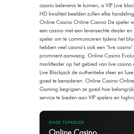
casino belevenis te komen, is VIP Live bla
HD kwaliteit beelden zullen elke handeling
Online Casino Online Casino De speler w
een casino met een levensechte dealer en 
speler om te communiceren tijdens het bl
hebben veel casino's ook een ‘live casino’ 
prominent aanwezig. Online Casino Evolu
marktleider op het gebied van live casino
Live Blackjack de authentieke sfeer en luxe
goed te benaderen. Online Casino Online 
Gaming begrijpen ze goed hoe belangrijk h
service te bieden aan VIP spelers en highro
ONZE TOPKEUZE
Online Casino