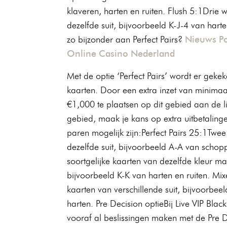
klaveren, harten en ruiten. Flush 5:1Drie 
dezelfde suit, bijvoorbeeld K-J-4 van hart
zo bijzonder aan Perfect Pairs?
Nieuws P
Online Casino Nederland
Met de optie ‘Perfect Pairs’ wordt er geke
kaarten. Door een extra inzet van minima
€1,000 te plaatsen op dit gebied aan de li
gebied, maak je kans op extra uitbetaling
paren mogelijk zijn:Perfect Pairs 25:1Twee
dezelfde suit, bijvoorbeeld A-A van scho
soortgelijke kaarten van dezelfde kleur ma
bijvoorbeeld K-K van harten en ruiten. Mix
kaarten van verschillende suit, bijvoorbe
harten. Pre Decision optieBij Live VIP Blac
vooraf al beslissingen maken met de Pre D