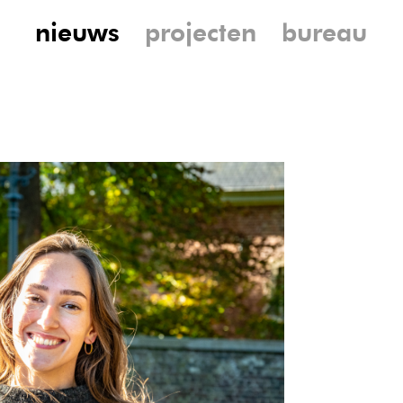
nieuws
projecten
bureau