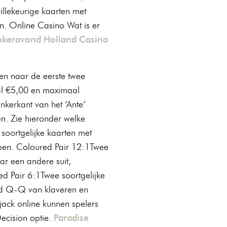
willekeurige kaarten met
en. Online Casino Wat is er
okeravond Holland Casino
ken naar de eerste twee
al €5,00 en maximaal
nkerkant van het ‘Ante’
en. Zie hieronder welke
 soortgelijke kaarten met
ppen. Coloured Pair 12:1Twee
ar een andere suit,
ed Pair 6:1Twee soortgelijke
eld Q-Q van klaveren en
kjack online kunnen spelers
ecision optie.
Paradise