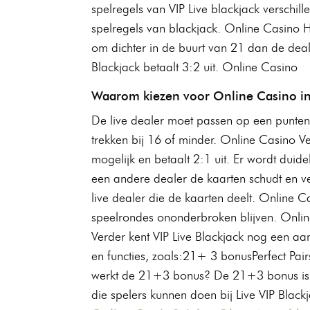
spelregels van VIP Live blackjack verschill
spelregels van blackjack. Online Casino H
om dichter in de buurt van 21 dan de dea
Blackjack betaalt 3:2 uit. Online Casino
Waarom kiezen voor Online Casino i
De live dealer moet passen op een punten
trekken bij 16 of minder. Online Casino Ver
mogelijk en betaalt 2:1 uit. Er wordt duide
een andere dealer de kaarten schudt en v
live dealer die de kaarten deelt. Online C
speelrondes ononderbroken blijven. Onli
Verder kent VIP Live Blackjack nog een aa
en functies, zoals:21+ 3 bonusPerfect Pa
werkt de 21+3 bonus? De 21+3 bonus is 
die spelers kunnen doen bij Live VIP Black