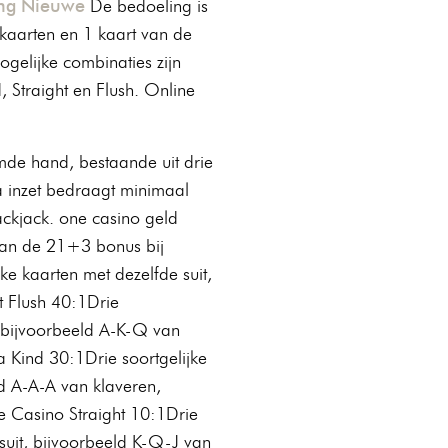
ung Nieuwe
De bedoeling is
 kaarten en 1 kaart van de
gelijke combinaties zijn
d, Straight en Flush. Online
rmde hand, bestaande uit drie
a inzet bedraagt minimaal
ackjack. one casino geld
 van de 21+3 bonus bij
ke kaarten met dezelfde suit,
t Flush 40:1Drie
 bijvoorbeeld A-K-Q van
a Kind 30:1Drie soortgelijke
ld A-A-A van klaveren,
e Casino Straight 10:1Drie
suit, bijvoorbeeld K-Q-J van