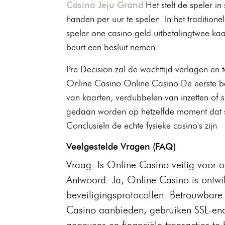
Casino Jeju Grand
Het stelt de speler i
handen per uur te spelen. In het traditionel
speler one casino geld uitbetalingtwee ka
beurt een besluit nemen.
Pre Decision zal de wachttijd verlagen en
Online Casino Online Casino De eerste be
van kaarten, verdubbelen van inzetten of s
gedaan worden op hetzelfde moment dat sp
ConclusieIn de echte fysieke casino's zijn
Veelgestelde Vragen (FAQ)
Vraag: Is Online Casino veilig voor o
Antwoord: Ja, Online Casino is ontwik
beveiligingsprotocollen. Betrouwbare
Casino aanbieden, gebruiken SSL-enc