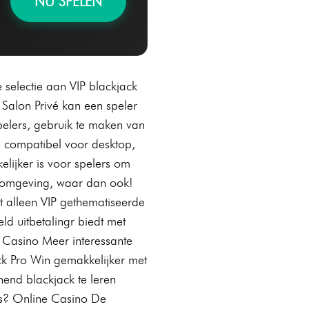
NU SPELEN
selectie aan VIP blackjack
n Salon Privé kan een speler
pelers, gebruik te maken van
ijn compatibel voor desktop,
lijker is voor spelers om
no omgeving, waar dan ook!
t alleen VIP gethematiseerde
d uitbetalingr biedt met
ne Casino Meer interessante
ack Pro Win gemakkelijker met
nend blackjack te leren
rs? Online Casino De