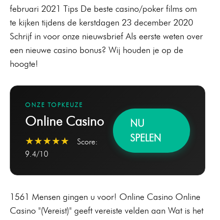
februari 2021 Tips De beste casino/poker films om
te kijken tijdens de kerstdagen 23 december 2020
Schrijf in voor onze nieuwsbrief Als eerste weten over
een nieuwe casino bonus? Wij houden je op de
hoogte!
ONZE TOPKEUZE
Online Casino
NU
SPELEN
★★★★★
Score:
9.4/10
1561 Mensen gingen u voor! Online Casino Online
Casino "(Vereist)" geeft vereiste velden aan Wat is het