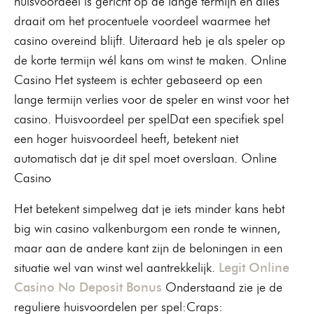
huisvoordeel is gericht op de lange termijn en alles
draait om het procentuele voordeel waarmee het
casino overeind blijft. Uiteraard heb je als speler op
de korte termijn wél kans om winst te maken. Online
Casino Het systeem is echter gebaseerd op een
lange termijn verlies voor de speler en winst voor het
casino. Huisvoordeel per spelDat een specifiek spel
een hoger huisvoordeel heeft, betekent niet
automatisch dat je dit spel moet overslaan. Online
Casino
Het betekent simpelweg dat je iets minder kans hebt
big win casino valkenburgom een ronde te winnen,
maar aan de andere kant zijn de beloningen in een
situatie wel van winst wel aantrekkelijk.
Legit Online
Casino No Deposit Bonus
Onderstaand zie je de
reguliere huisvoordelen per spel:Craps: