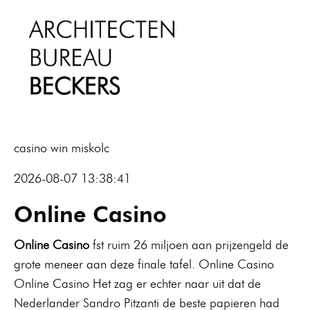
casino win miskolc
2026-08-07 13:38:41
Online Casino
Online Casino
fst ruim 26 miljoen aan prijzengeld de
grote meneer aan deze finale tafel. Online Casino
Online Casino Het zag er echter naar uit dat de
Nederlander Sandro Pitzanti de beste papieren had