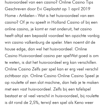
huisvoordeel van een casino? Online Casino Tips
Geschreven door Evi Geplaatst op 1 april 2019
Home › Artikelen › Wat is het huisvoordeel van een
casino? Of je nu speelt in Holland Casino of bij een
online casino, je komt er niet onderuit, het casino
heeft altijd een bepaald voordeel ten opzichte vanbig
win casino valkenburg de speler. Men noemt dit de
house edge, dan wel het huisvoordeel. Online
Casino Huisvoordeel casino per spelWat goed is om
te weten, is dat het huisvoordeel erg kan verschillen.
Online Casino Zelfs per spel kan er erg veel verschil
zichtbaar zijn. Online Casino Online Casino Speel je
op roulette of een slot machine, dan heb je te maken
met een vast huisvoordeel. Zelfs bij een tafelspel
bestaat er al veel verschil in huisvoordeel, bij roulette
is dit rond de 2,5%, terwijl een spel als Keno weer