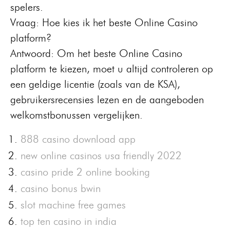
spelers.
Vraag: Hoe kies ik het beste Online Casino
platform?
Antwoord: Om het beste Online Casino
platform te kiezen, moet u altijd controleren op
een geldige licentie (zoals van de KSA),
gebruikersrecensies lezen en de aangeboden
welkomstbonussen vergelijken.
888 casino download app
new online casinos usa friendly 2022
casino pride 2 online booking
casino bonus bwin
slot machine free games
top ten casino in india