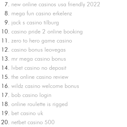
new online casinos usa friendly 2022
mega fun casino erkelenz
jack s casino tilburg
casino pride 2 online booking
zero to hero game casino
casino bonus leovegas
mr mega casino bonus
lvbet casino no deposit
the online casino review
wildz casino welcome bonus
bob casino login
online roulette is rigged
bet casino uk
netbet casino 500