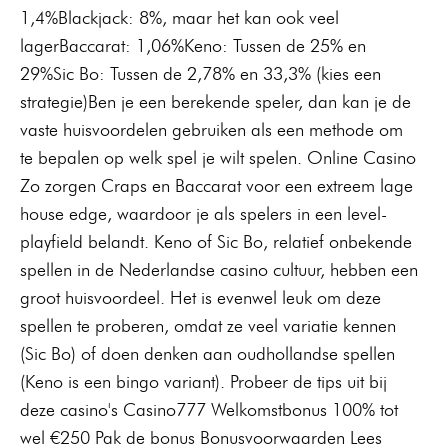
1,4%Blackjack: 8%, maar het kan ook veel
lagerBaccarat: 1,06%Keno: Tussen de 25% en
29%Sic Bo: Tussen de 2,78% en 33,3% (kies een
strategie)Ben je een berekende speler, dan kan je de
vaste huisvoordelen gebruiken als een methode om
te bepalen op welk spel je wilt spelen. Online Casino
Zo zorgen Craps en Baccarat voor een extreem lage
house edge, waardoor je als spelers in een level-
playfield belandt. Keno of Sic Bo, relatief onbekende
spellen in de Nederlandse casino cultuur, hebben een
groot huisvoordeel. Het is evenwel leuk om deze
spellen te proberen, omdat ze veel variatie kennen
(Sic Bo) of doen denken aan oudhollandse spellen
(Keno is een bingo variant). Probeer de tips uit bij
deze casino's Casino777 Welkomstbonus 100% tot
wel €250 Pak de bonus Bonusvoorwaarden Lees