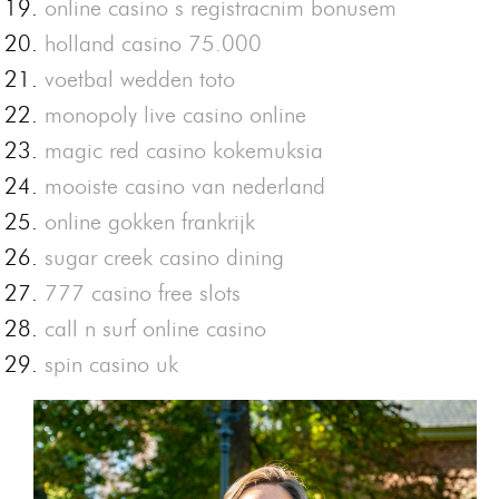
online casino s registracnim bonusem
holland casino 75.000
voetbal wedden toto
monopoly live casino online
magic red casino kokemuksia
mooiste casino van nederland
online gokken frankrijk
sugar creek casino dining
777 casino free slots
call n surf online casino
spin casino uk