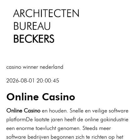
casino winner nederland
2026-08-01 20:00:45
Online Casino
Online Casino
en houden. Snelle en veilige software
platformDe laatste jaren heeft de online gokindustrie
een enorme toevlucht genomen. Steeds meer
software bedrijven begonnen zich te richten op het