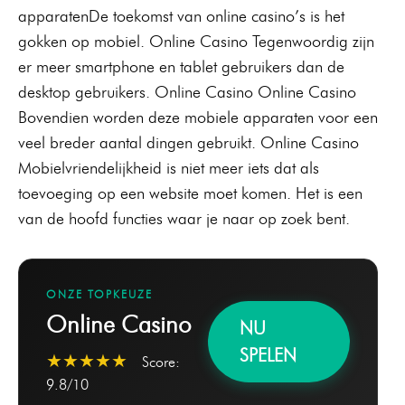
apparatenDe toekomst van online casino’s is het
gokken op mobiel. Online Casino Tegenwoordig zijn
er meer smartphone en tablet gebruikers dan de
desktop gebruikers. Online Casino Online Casino
Bovendien worden deze mobiele apparaten voor een
veel breder aantal dingen gebruikt. Online Casino
Mobielvriendelijkheid is niet meer iets dat als
toevoeging op een website moet komen. Het is een
van de hoofd functies waar je naar op zoek bent.
ONZE TOPKEUZE
Online Casino
NU
SPELEN
★★★★★
Score:
9.8/10