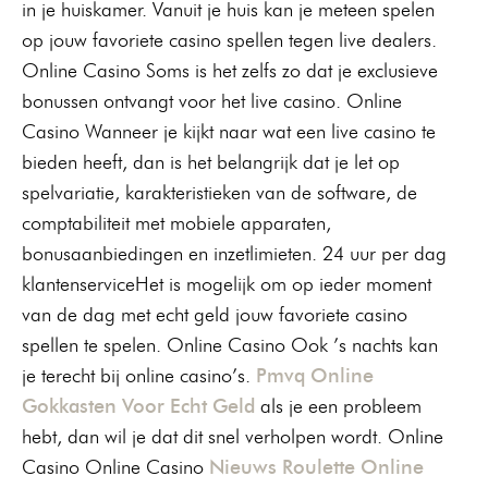
in je huiskamer. Vanuit je huis kan je meteen spelen
op jouw favoriete casino spellen tegen live dealers.
Online Casino Soms is het zelfs zo dat je exclusieve
bonussen ontvangt voor het live casino. Online
Casino Wanneer je kijkt naar wat een live casino te
bieden heeft, dan is het belangrijk dat je let op
spelvariatie, karakteristieken van de software, de
comptabiliteit met mobiele apparaten,
bonusaanbiedingen en inzetlimieten. 24 uur per dag
klantenserviceHet is mogelijk om op ieder moment
van de dag met echt geld jouw favoriete casino
spellen te spelen. Online Casino Ook ’s nachts kan
je terecht bij online casino’s.
Pmvq Online
Gokkasten Voor Echt Geld
als je een probleem
hebt, dan wil je dat dit snel verholpen wordt. Online
Casino Online Casino
Nieuws Roulette Online