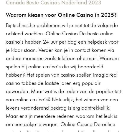
Canada Beste Casinos Nederland 2023
Waarom kiezen voor Online Casino in 2025?
Bij technische problemen wil je niet tot de volgende
ochtend wachten. Online Casino De beste online
casino’s hebben 24 uur per dag een helpdesk voor
je klaar staan. Verder kan je in contact komen via
andere manieren zoals telefoon of e-mail. Waarom
spelen bij online casino’s die wij beoordeeld
hebben? Het spelen van casino spellen imagic red
casino tabbes de laatste jaren erg populair
geworden. Maar wat is de reden van de populariteit
van online casino’s? Natuurlijk, het winnen van een
levens veranderend bedrag is erg aantrekkelijk.
Maar er zijn meerdere redenen waarom het leuk is
om een gokje te wagen. Online Casino De online