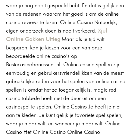
waar je nog nooit gespeeld hebt. En dat is gelijk een
van de redenen waarom het goed is om de online
casino reviews te lezen. Online Casino Natuurlijk,
eigen onderzoek doen is nooit verkeerd.
Xjul
Online Gokken Uitleg
Maar als je tijd wilt
besparen, kan je kiezen voor een van onze
beoordeelde online casino’s op
Bestecasinobonussen. nl. Online casino spellen zijn
eenvoudig en gebruikersvriendelijkEen van de meest
gebruikelijke reden voor het spelen van online casino
spellen is omdat het zo toegankelijk is. magic red
casino tabbeJe hoeft niet de deur uit om een
casinospel te spelen. Online Casino Je hoeft je niet
aan te kleden. Je kunt gelijk je favoriete spel spelen,
waar je maar wilt, en wanneer je maar wilt. Online
Casino Het Online Casino Online Casino