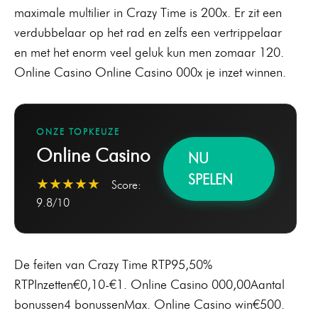
maximale multilier in Crazy Time is 200x. Er zit een
verdubbelaar op het rad en zelfs een vertrippelaar
en met het enorm veel geluk kun men zomaar 120.
Online Casino Online Casino 000x je inzet winnen.
ONZE TOPKEUZE
Online Casino
NU
SPELEN
★★★★★
Score:
9.8/10
De feiten van Crazy Time RTP95,50%
RTPInzetten€0,10-€1. Online Casino 000,00Aantal
bonussen4 bonussenMax. Online Casino win€500.