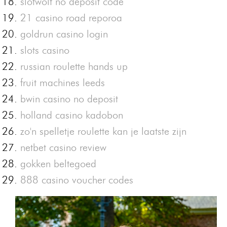
slotwolf no deposit code
21 casino road reporoa
goldrun casino login
slots casino
russian roulette hands up
fruit machines leeds
bwin casino no deposit
holland casino kadobon
zo'n spelletje roulette kan je laatste zijn
netbet casino review
gokken beltegoed
888 casino voucher codes