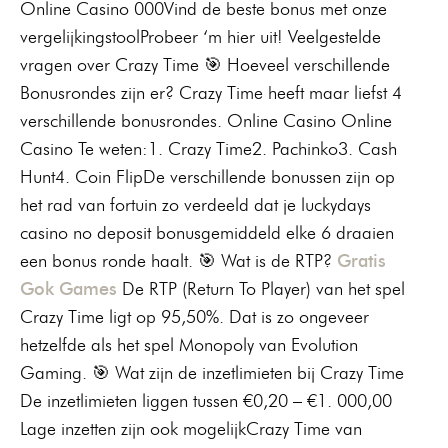
Online Casino 000Vind de beste bonus met onze
vergelijkingstoolProbeer ‘m hier uit! Veelgestelde
vragen over Crazy Time 🎯 Hoeveel verschillende
Bonusrondes zijn er? Crazy Time heeft maar liefst 4
verschillende bonusrondes. Online Casino Online
Casino Te weten:1. Crazy Time2. Pachinko3. Cash
Hunt4. Coin FlipDe verschillende bonussen zijn op
het rad van fortuin zo verdeeld dat je luckydays
casino no deposit bonusgemiddeld elke 6 draaien
een bonus ronde haalt. 🎯 Wat is de RTP?
Gratis
Gok Games
De RTP (Return To Player) van het spel
Crazy Time ligt op 95,50%. Dat is zo ongeveer
hetzelfde als het spel Monopoly van Evolution
Gaming. 🎯 Wat zijn de inzetlimieten bij Crazy Time
De inzetlimieten liggen tussen €0,20 – €1. 000,00
Lage inzetten zijn ook mogelijkCrazy Time van