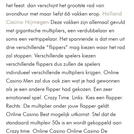
het feest. dan verschijnt het grootste rad van
avondtuur met maar liefst 66 vakken erop.
Holland
Casino Nijmegen
Deze vakken zijn allemaal gevuld
met gigantische multipliers, een verdubbelaar en
soms een vertrippelaar. Het spannende is dat men uit
drie verschillende “flippers” mag kiezen waar het rad
zal stoppen. Verschillende spelers kiezen
verschillende flippers dus zullen de spelers
individueel verschillende multipliers krijgen. Online
Casino Men zal dus ook zien wat je had gewonnen
als je een andere flipper had gekozen. Een zeer
emotioneel spel. Crazy Time. Links: Kies een flapper.
Rechts: De multiplier onder jouw flapper geldt.
Online Casino Best mogelijk uitkomst: Stel dat de
standaard multipleir 50x is en wordt gekoppeld aan
Crazy time. Online Casino Online Casino De