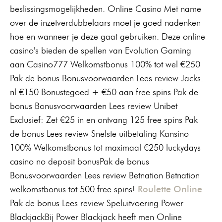
beslissingsmogelijkheden. Online Casino Met name
over de inzetverdubbelaars moet je goed nadenken
hoe en wanneer je deze gaat gebruiken. Deze online
casino's bieden de spellen van Evolution Gaming
aan Casino777 Welkomstbonus 100% tot wel €250
Pak de bonus Bonusvoorwaarden Lees review Jacks.
nl €150 Bonustegoed + €50 aan free spins Pak de
bonus Bonusvoorwaarden Lees review Unibet
Exclusief: Zet €25 in en ontvang 125 free spins Pak
de bonus Lees review Snelste uitbetaling Kansino
100% Welkomstbonus tot maximaal €250 luckydays
casino no deposit bonusPak de bonus
Bonusvoorwaarden Lees review Betnation Betnation
welkomstbonus tot 500 free spins!
Roulette Online
Pak de bonus Lees review Speluitvoering Power
BlackjackBij Power Blackjack heeft men Online