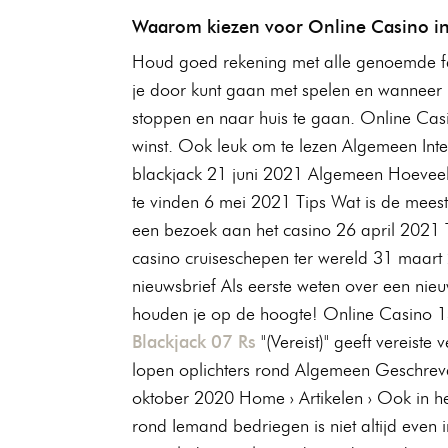
Waarom kiezen voor Online Casino i
Houd goed rekening met alle genoemde fe
je door kunt gaan met spelen en wanneer 
stoppen en naar huis te gaan. Online Cas
winst. Ook leuk om te lezen Algemeen Inte
blackjack 21 juni 2021 Algemeen Hoeveel 
te vinden 6 mei 2021 Tips Wat is de meest e
een bezoek aan het casino 26 april 2021 
casino cruiseschepen ter wereld 31 maart 
nieuwsbrief Als eerste weten over een nie
houden je op de hoogte! Online Casino 
Blackjack 07 Rs
"(Vereist)" geeft vereiste
lopen oplichters rond Algemeen Geschrev
oktober 2020 Home › Artikelen › Ook in he
rond Iemand bedriegen is niet altijd even 