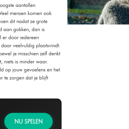
oogste aantallen
o Veel mensen komen ook
oen dit nadat ze grote
fd aan gokken, dan is
l er door iedereen
daar veelvuldig plaatsvindt.
oewel je misschien zelf denkt
t, niets is minder waar.
ld op jouw gevoelens en het
 te zorgen dat je blijft
NU SPELEN