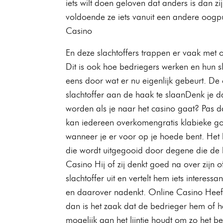
iets wilt doen geloven dat anders is dan zi
voldoende ze iets vanuit een andere oogpun
Casino
En deze slachtoffers trappen er vaak met
Dit is ook hoe bedriegers werken en hun s
eens door wat er nu eigenlijk gebeurt. De 
slachtoffer aan de haak te slaanDenk je da
worden als je naar het casino gaat? Pas 
kan iedereen overkomengratis klabieke gok
wanneer je er voor op je hoede bent. Het 
die wordt uitgegooid door degene die de 
Casino Hij of zij denkt goed na over zijn o
slachtoffer uit en vertelt hem iets interess
en daarover nadenkt. Online Casino Heeft 
dan is het zaak dat de bedrieger hem of ha
mogelijk aan het lijntje houdt om zo het b