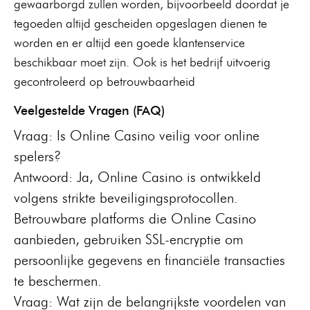
gewaarborgd zullen worden, bijvoorbeeld doordat je
tegoeden altijd gescheiden opgeslagen dienen te
worden en er altijd een goede klantenservice
beschikbaar moet zijn. Ook is het bedrijf uitvoerig
gecontroleerd op betrouwbaarheid
Veelgestelde Vragen (FAQ)
Vraag: Is Online Casino veilig voor online
spelers?
Antwoord: Ja, Online Casino is ontwikkeld
volgens strikte beveiligingsprotocollen.
Betrouwbare platforms die Online Casino
aanbieden, gebruiken SSL-encryptie om
persoonlijke gegevens en financiële transacties
te beschermen.
Vraag: Wat zijn de belangrijkste voordelen van