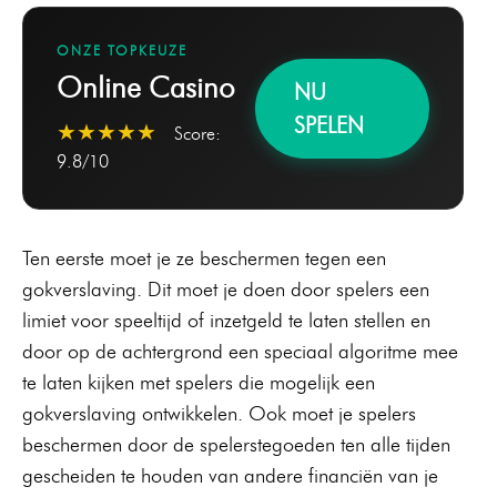
ONZE TOPKEUZE
Online Casino
NU
SPELEN
★★★★★
Score:
9.8/10
Ten eerste moet je ze beschermen tegen een
gokverslaving. Dit moet je doen door spelers een
limiet voor speeltijd of inzetgeld te laten stellen en
door op de achtergrond een speciaal algoritme mee
te laten kijken met spelers die mogelijk een
gokverslaving ontwikkelen. Ook moet je spelers
beschermen door de spelerstegoeden ten alle tijden
gescheiden te houden van andere financiën van je