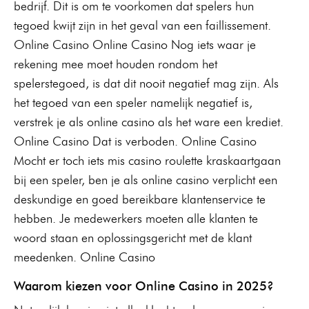
bedrijf. Dit is om te voorkomen dat spelers hun
tegoed kwijt zijn in het geval van een faillissement.
Online Casino Online Casino Nog iets waar je
rekening mee moet houden rondom het
spelerstegoed, is dat dit nooit negatief mag zijn. Als
het tegoed van een speler namelijk negatief is,
verstrek je als online casino als het ware een krediet.
Online Casino Dat is verboden. Online Casino
Mocht er toch iets mis casino roulette kraskaartgaan
bij een speler, ben je als online casino verplicht een
deskundige en goed bereikbare klantenservice te
hebben. Je medewerkers moeten alle klanten te
woord staan en oplossingsgericht met de klant
meedenken. Online Casino
Waarom kiezen voor Online Casino in 2025?