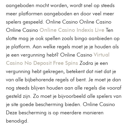
aangeboden mocht worden, wordt snel op steeds
meer platformen aangeboden en door veel meer
spelers gespeeld. Online Casino Online Casino
Online Casino
Online Casino Indexis Live
Ten
slotte mag je ook spellen zoals bingo aanbieden op
je platform. Aan welke regels moet je je houden als
je een vergunning hebt? Online Casino
Virtual
Casino No Deposit Free Spins
Zodra je een
vergunning hebt gekregen, betekent dat niet dat je
van alle bijbehorende regels af bent. Je moet je dan
nog steeds blijven houden aan alle regels die vooraf
gesteld zijn. Zo moet je bijvoorbeeld alle spelers van
je site goede bescherming bieden. Online Casino
Deze bescherming is op meerdere manieren
benodigd.