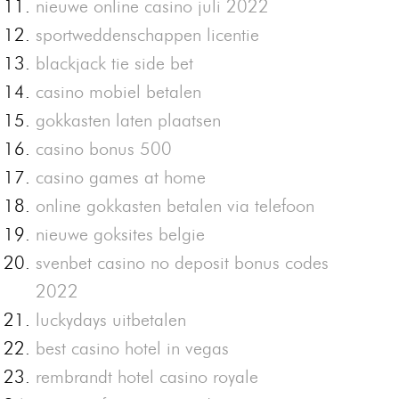
nieuwe online casino juli 2022
sportweddenschappen licentie
blackjack tie side bet
casino mobiel betalen
gokkasten laten plaatsen
casino bonus 500
casino games at home
online gokkasten betalen via telefoon
nieuwe goksites belgie
svenbet casino no deposit bonus codes
2022
luckydays uitbetalen
best casino hotel in vegas
rembrandt hotel casino royale