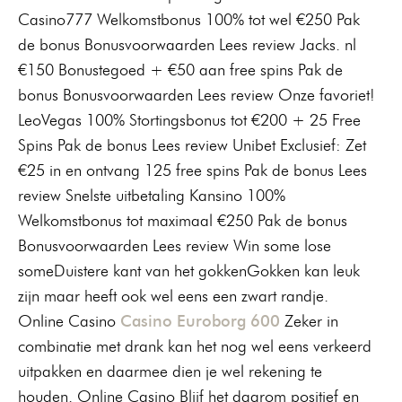
Casino777 Welkomstbonus 100% tot wel €250 Pak
de bonus Bonusvoorwaarden Lees review Jacks. nl
€150 Bonustegoed + €50 aan free spins Pak de
bonus Bonusvoorwaarden Lees review Onze favoriet!
LeoVegas 100% Stortingsbonus tot €200 + 25 Free
Spins Pak de bonus Lees review Unibet Exclusief: Zet
€25 in en ontvang 125 free spins Pak de bonus Lees
review Snelste uitbetaling Kansino 100%
Welkomstbonus tot maximaal €250 Pak de bonus
Bonusvoorwaarden Lees review Win some lose
someDuistere kant van het gokkenGokken kan leuk
zijn maar heeft ook wel eens een zwart randje.
Online Casino
Casino Euroborg 600
Zeker in
combinatie met drank kan het nog wel eens verkeerd
uitpakken en daarmee dien je wel rekening te
houden. Online Casino Blijf het daarom positief en