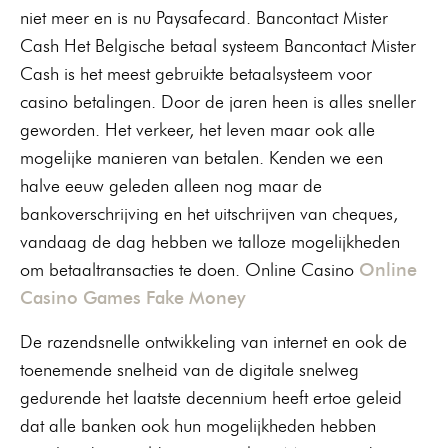
niet meer en is nu Paysafecard. Bancontact Mister
Cash Het Belgische betaal systeem Bancontact Mister
Cash is het meest gebruikte betaalsysteem voor
casino betalingen. Door de jaren heen is alles sneller
geworden. Het verkeer, het leven maar ook alle
mogelijke manieren van betalen. Kenden we een
halve eeuw geleden alleen nog maar de
bankoverschrijving en het uitschrijven van cheques,
vandaag de dag hebben we talloze mogelijkheden
om betaaltransacties te doen. Online Casino
Online
Casino Games Fake Money
De razendsnelle ontwikkeling van internet en ook de
toenemende snelheid van de digitale snelweg
gedurende het laatste decennium heeft ertoe geleid
dat alle banken ook hun mogelijkheden hebben