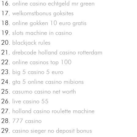
online casino echtgeld mr green
welkomstbonus goksites
online gokken 10 euro gratis
slots machine in casino
blackjack rules
drebcode holland casino rotterdam
online casinos top 100
big 5 casino 5 euro
gta 5 online casino mibions
casumo casino net worth
live casino 55
holland casino roulette machine
777 casino
casino sieger no deposit bonus