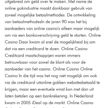
uitgebreid om geld over te maken. Met name de
online gokindustrie maakt dankbaar gebruik van
zoveel mogelijke betaalmethodes. De ontwikkeling
van betaalmethodesIn de jaren 90 was het bij
aanbieders van online casino's alleen maar mogelijk
om via een bankoverschrijving geld te storten. Online
Casino Daar kwam al snel de mogelijkheid bij om
dat via een creditcard te doen. Online Casino
Creditcard maatschappijen waren immers
betrouwbaar voor zowel de klant als voor de
aanbieder van het casino. Online Casino Online
Casino In die tijd was het nog niet mogelijk om ook
via de creditcard uitonline gokken websitesbetaald te
krijgen, maar een eventuele winst kon met dan uit
laten betalen op een bankrekening. In Nederland
kwam in 2005 iDeal op de markt. Online Casino