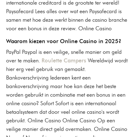
internationale creditcard is de grootste ter wereld!
Paysafecard Lees alles over wat een Paysafecard is
samen met hoe deze werkt binnen de casino branche
voor een bonus in deze review. Online Casino
Waarom kiezen voor Online Casino in 2025?
PayPal Paypal is een veilige, snelle manier om geld
over te maken.
Roulette Campers
Wereldwijd wordt
hier erg veel gebruik van gemaakt.
Bankoverschrijving Iedereen kent een
bankoverschrijving maar hoe kan deze het beste
worden gebruikt in combinatie met een bonus in een
online casino? Sofort Sofort is een internationaal
betaalsysteem dat door veel online casino's wordt
gebruikt. Online Casino Online Casino Op een
veilige manier direct geld overmaken. Online Casino