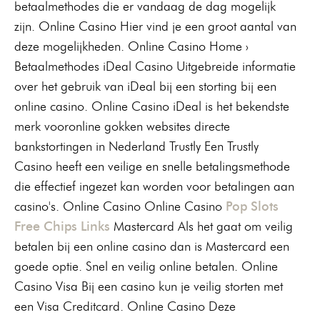
betaalmethodes die er vandaag de dag mogelijk
zijn. Online Casino Hier vind je een groot aantal van
deze mogelijkheden. Online Casino Home ›
Betaalmethodes iDeal Casino Uitgebreide informatie
over het gebruik van iDeal bij een storting bij een
online casino. Online Casino iDeal is het bekendste
merk vooronline gokken websites directe
bankstortingen in Nederland Trustly Een Trustly
Casino heeft een veilige en snelle betalingsmethode
die effectief ingezet kan worden voor betalingen aan
casino's. Online Casino Online Casino
Pop Slots
Free Chips Links
Mastercard Als het gaat om veilig
betalen bij een online casino dan is Mastercard een
goede optie. Snel en veilig online betalen. Online
Casino Visa Bij een casino kun je veilig storten met
een Visa Creditcard. Online Casino Deze