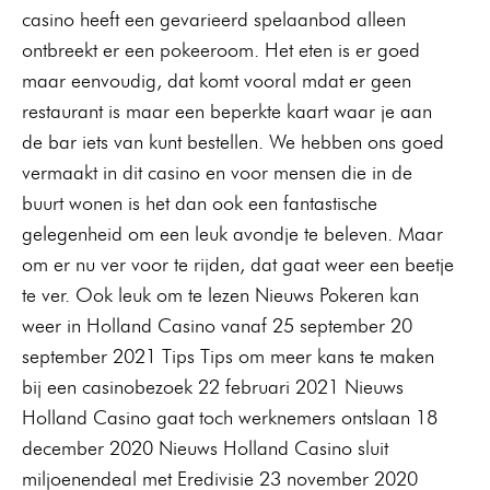
casino heeft een gevarieerd spelaanbod alleen
ontbreekt er een pokeeroom. Het eten is er goed
maar eenvoudig, dat komt vooral mdat er geen
restaurant is maar een beperkte kaart waar je aan
de bar iets van kunt bestellen. We hebben ons goed
vermaakt in dit casino en voor mensen die in de
buurt wonen is het dan ook een fantastische
gelegenheid om een leuk avondje te beleven. Maar
om er nu ver voor te rijden, dat gaat weer een beetje
te ver. Ook leuk om te lezen Nieuws Pokeren kan
weer in Holland Casino vanaf 25 september 20
september 2021 Tips Tips om meer kans te maken
bij een casinobezoek 22 februari 2021 Nieuws
Holland Casino gaat toch werknemers ontslaan 18
december 2020 Nieuws Holland Casino sluit
miljoenendeal met Eredivisie 23 november 2020