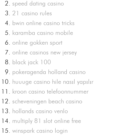
speed dating casino
21 casino rules
bwin online casino tricks
karamba casino mobile
online gokken sport
online casinos new jersey
black jack 100
pokeragenda holland casino
huuuge casino hile nasıl yapılır
kroon casino telefoonnummer
scheveningen beach casino
hollands casino venlo
multiply 81 slot online free
winspark casino login