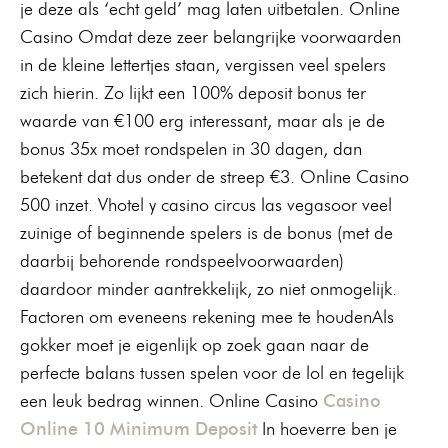
je deze als ‘echt geld’ mag laten uitbetalen. Online
Casino Omdat deze zeer belangrijke voorwaarden
in de kleine lettertjes staan, vergissen veel spelers
zich hierin. Zo lijkt een 100% deposit bonus ter
waarde van €100 erg interessant, maar als je de
bonus 35x moet rondspelen in 30 dagen, dan
betekent dat dus onder de streep €3. Online Casino
500 inzet. Vhotel y casino circus las vegasoor veel
zuinige of beginnende spelers is de bonus (met de
daarbij behorende rondspeelvoorwaarden)
daardoor minder aantrekkelijk, zo niet onmogelijk.
Factoren om eveneens rekening mee te houdenAls
gokker moet je eigenlijk op zoek gaan naar de
perfecte balans tussen spelen voor de lol en tegelijk
een leuk bedrag winnen. Online Casino
Casino
Online 10 Minimum Deposit
In hoeverre ben je