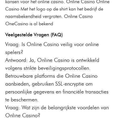
kansen voor het online casino. Online Casino Online
Casino Met het logo op de shirt kan het bedrijf de
naamsbekendheid vergroten. Online Casino
OneCasino is al bekend
Veelgestelde Vragen (FAQ)
Vraag: Is Online Casino veilig voor online
spelers?
Antwoord: Ja, Online Casino is ontwikkeld
volgens strikte beveiligingsprotocollen.
Betrouwbare platforms die Online Casino
aanbieden, gebruiken SSL-encryptie om
persoonlijke gegevens en financiële transacties
te beschermen.
Vraag: Wat zijn de belangrijkste voordelen van
Online Casino?