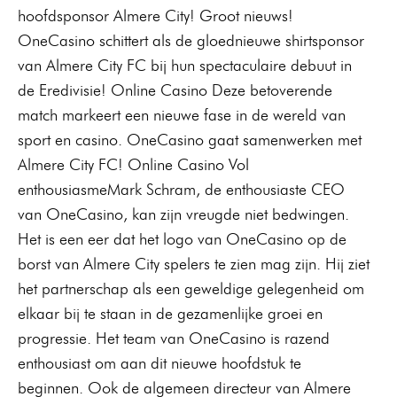
hoofdsponsor Almere City! Groot nieuws!
OneCasino schittert als de gloednieuwe shirtsponsor
van Almere City FC bij hun spectaculaire debuut in
de Eredivisie! Online Casino Deze betoverende
match markeert een nieuwe fase in de wereld van
sport en casino. OneCasino gaat samenwerken met
Almere City FC! Online Casino Vol
enthousiasmeMark Schram, de enthousiaste CEO
van OneCasino, kan zijn vreugde niet bedwingen.
Het is een eer dat het logo van OneCasino op de
borst van Almere City spelers te zien mag zijn. Hij ziet
het partnerschap als een geweldige gelegenheid om
elkaar bij te staan in de gezamenlijke groei en
progressie. Het team van OneCasino is razend
enthousiast om aan dit nieuwe hoofdstuk te
beginnen. Ook de algemeen directeur van Almere