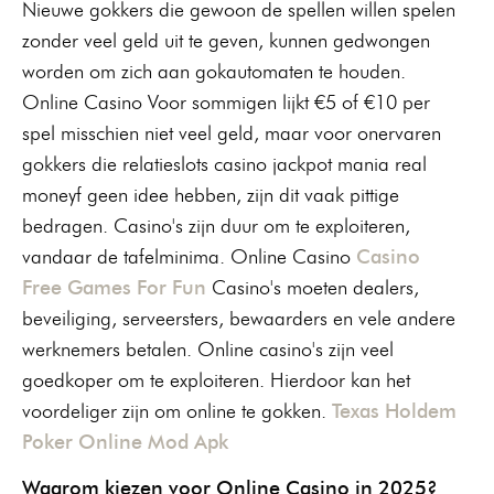
Nieuwe gokkers die gewoon de spellen willen spelen
zonder veel geld uit te geven, kunnen gedwongen
worden om zich aan gokautomaten te houden.
Online Casino Voor sommigen lijkt €5 of €10 per
spel misschien niet veel geld, maar voor onervaren
gokkers die relatieslots casino jackpot mania real
moneyf geen idee hebben, zijn dit vaak pittige
bedragen. Casino's zijn duur om te exploiteren,
vandaar de tafelminima. Online Casino
Casino
Free Games For Fun
Casino's moeten dealers,
beveiliging, serveersters, bewaarders en vele andere
werknemers betalen. Online casino's zijn veel
goedkoper om te exploiteren. Hierdoor kan het
voordeliger zijn om online te gokken.
Texas Holdem
Poker Online Mod Apk
Waarom kiezen voor Online Casino in 2025?