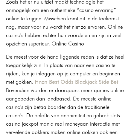
Zoals het er nu uitziet maakt technologie het
onmogelijk om een authentieke “casino ervaring”
online te krijgen. Misschien komt dit in de toekomst
nog, maar voor nu wordt het niet zo ervaren. Online
casino's hebben echter hun voordelen en zijn in veel
opzichten superieur. Online Casino
De meest voor de hand liggende reden is dat ze heel
toegankelijk zijn. In plaats van naar een casino te
rijden, kun je inloggen op je computer en beginnen
met gokken.
Hnzn Best Odds Blackjack Side Bet
Bovendien worden er doorgaans meer games online
aangeboden dan landbased. De meeste online
casino's zijn betaalbaarder dan de traditionele
casino's. De belofte van anonimiteit en gebrek slots
casino jackpot mania real moneyaan interactie met
vervelende gokkers maken online gokken ook een