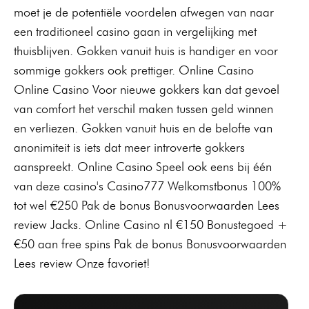
moet je de potentiële voordelen afwegen van naar
een traditioneel casino gaan in vergelijking met
thuisblijven. Gokken vanuit huis is handiger en voor
sommige gokkers ook prettiger. Online Casino
Online Casino Voor nieuwe gokkers kan dat gevoel
van comfort het verschil maken tussen geld winnen
en verliezen. Gokken vanuit huis en de belofte van
anonimiteit is iets dat meer introverte gokkers
aanspreekt. Online Casino Speel ook eens bij één
van deze casino's Casino777 Welkomstbonus 100%
tot wel €250 Pak de bonus Bonusvoorwaarden Lees
review Jacks. Online Casino nl €150 Bonustegoed +
€50 aan free spins Pak de bonus Bonusvoorwaarden
Lees review Onze favoriet!