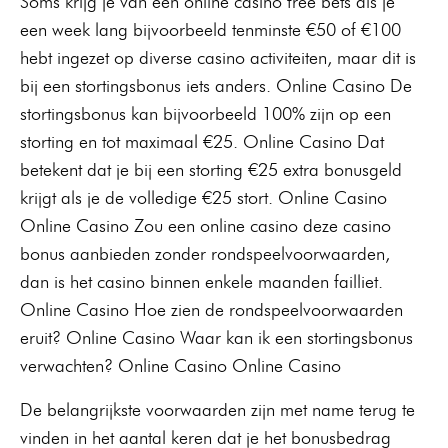
Soms krijg je van een online casino free bets als je
een week lang bijvoorbeeld tenminste €50 of €100
hebt ingezet op diverse casino activiteiten, maar dit is
bij een stortingsbonus iets anders. Online Casino De
stortingsbonus kan bijvoorbeeld 100% zijn op een
storting en tot maximaal €25. Online Casino Dat
betekent dat je bij een storting €25 extra bonusgeld
krijgt als je de volledige €25 stort. Online Casino
Online Casino Zou een online casino deze casino
bonus aanbieden zonder rondspeelvoorwaarden,
dan is het casino binnen enkele maanden failliet.
Online Casino Hoe zien de rondspeelvoorwaarden
eruit? Online Casino Waar kan ik een stortingsbonus
verwachten? Online Casino Online Casino
De belangrijkste voorwaarden zijn met name terug te
vinden in het aantal keren dat je het bonusbedrag