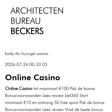
kody do huuuge casino
2026-07-24 00:33:03
Online Casino
Online Casino
tot maximaal €100 Pak de bonus
Bonusvoorwaarden Lees review bet365 Stort
minimaal €10 en ontvang 50 free spins Pak de bonus
Bonusvoorwaarden Lees review Vind de beste bonus