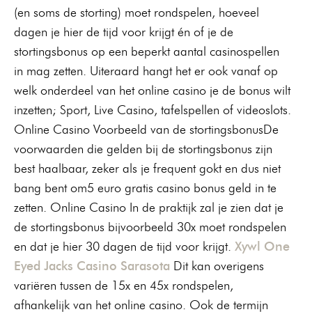
(en soms de storting) moet rondspelen, hoeveel
dagen je hier de tijd voor krijgt én of je de
stortingsbonus op een beperkt aantal casinospellen
in mag zetten. Uiteraard hangt het er ook vanaf op
welk onderdeel van het online casino je de bonus wilt
inzetten; Sport, Live Casino, tafelspellen of videoslots.
Online Casino Voorbeeld van de stortingsbonusDe
voorwaarden die gelden bij de stortingsbonus zijn
best haalbaar, zeker als je frequent gokt en dus niet
bang bent om5 euro gratis casino bonus geld in te
zetten. Online Casino In de praktijk zal je zien dat je
de stortingsbonus bijvoorbeeld 30x moet rondspelen
en dat je hier 30 dagen de tijd voor krijgt.
Xywl One
Eyed Jacks Casino Sarasota
Dit kan overigens
variëren tussen de 15x en 45x rondspelen,
afhankelijk van het online casino. Ook de termijn