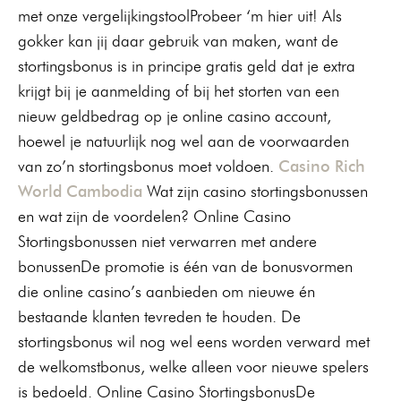
met onze vergelijkingstoolProbeer ‘m hier uit! Als
gokker kan jij daar gebruik van maken, want de
stortingsbonus is in principe gratis geld dat je extra
krijgt bij je aanmelding of bij het storten van een
nieuw geldbedrag op je online casino account,
hoewel je natuurlijk nog wel aan de voorwaarden
van zo’n stortingsbonus moet voldoen.
Casino Rich
World Cambodia
Wat zijn casino stortingsbonussen
en wat zijn de voordelen? Online Casino
Stortingsbonussen niet verwarren met andere
bonussenDe promotie is één van de bonusvormen
die online casino’s aanbieden om nieuwe én
bestaande klanten tevreden te houden. De
stortingsbonus wil nog wel eens worden verward met
de welkomstbonus, welke alleen voor nieuwe spelers
is bedoeld. Online Casino StortingsbonusDe