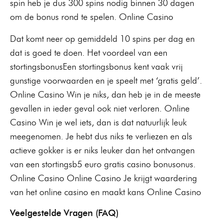
spin heb je dus 300 spins nodig binnen 30 dagen
om de bonus rond te spelen. Online Casino
Dat komt neer op gemiddeld 10 spins per dag en
dat is goed te doen. Het voordeel van een
stortingsbonusEen stortingsbonus kent vaak vrij
gunstige voorwaarden en je speelt met ‘gratis geld’.
Online Casino Win je niks, dan heb je in de meeste
gevallen in ieder geval ook niet verloren. Online
Casino Win je wel iets, dan is dat natuurlijk leuk
meegenomen. Je hebt dus niks te verliezen en als
actieve gokker is er niks leuker dan het ontvangen
van een stortingsb5 euro gratis casino bonusonus.
Online Casino Online Casino Je krijgt waardering
van het online casino en maakt kans Online Casino
Veelgestelde Vragen (FAQ)