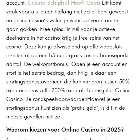
account.
Casino Schiphol Heeft Geen
Dit komt
vaak voor als je een tijdlang niet actief bent geweest
en online casino’s willen je weer activeren om te
gaan gokken. Free spins: In ruil voor je actieve
deelname in het casino krijg je free spins van het
casino. Deze kan je afwisselend op alle videoslots
inzetten of op een b5 euro gratis casino bonuseperkt
aantal. De welkomstbonus: Open je een account en
stort je het eerste bedrag, dan krijg je daar een
stortingsbonus overheen die kan variëren tussen 50%
extra en soms zelfs 200% extra als bonusgeld. Online
Casino De rondspeelvoorwaardenHoewel je een
stortingsbonus kunt zien als ‘gratis geld’, is dit in de
meeste gevallen niet zo.
Waarom kiezen voor Online Casino in 2025?