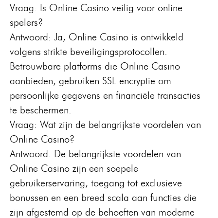
Vraag: Is Online Casino veilig voor online
spelers?
Antwoord: Ja, Online Casino is ontwikkeld
volgens strikte beveiligingsprotocollen.
Betrouwbare platforms die Online Casino
aanbieden, gebruiken SSL-encryptie om
persoonlijke gegevens en financiële transacties
te beschermen.
Vraag: Wat zijn de belangrijkste voordelen van
Online Casino?
Antwoord: De belangrijkste voordelen van
Online Casino zijn een soepele
gebruikerservaring, toegang tot exclusieve
bonussen en een breed scala aan functies die
zijn afgestemd op de behoeften van moderne