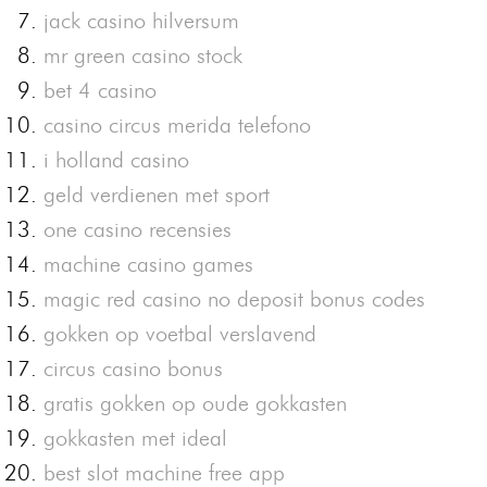
jack casino hilversum
mr green casino stock
bet 4 casino
casino circus merida telefono
i holland casino
geld verdienen met sport
one casino recensies
machine casino games
magic red casino no deposit bonus codes
gokken op voetbal verslavend
circus casino bonus
gratis gokken op oude gokkasten
gokkasten met ideal
best slot machine free app