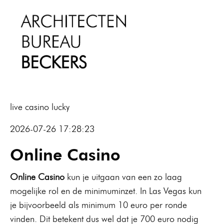
live casino lucky
2026-07-26 17:28:23
Online Casino
Online Casino
kun je uitgaan van een zo laag
mogelijke rol en de minimuminzet. In Las Vegas kun
je bijvoorbeeld als minimum 10 euro per ronde
vinden. Dit betekent dus wel dat je 700 euro nodig