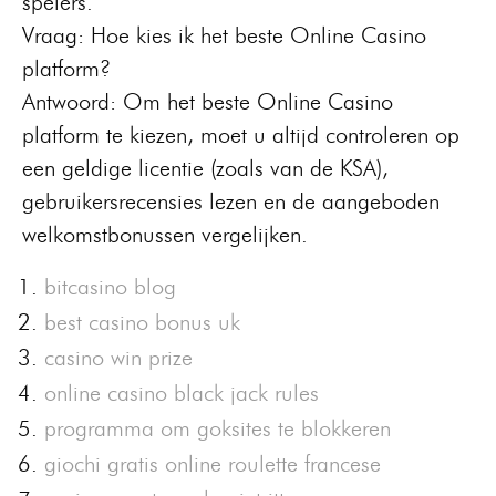
spelers.
Vraag: Hoe kies ik het beste Online Casino
platform?
Antwoord: Om het beste Online Casino
platform te kiezen, moet u altijd controleren op
een geldige licentie (zoals van de KSA),
gebruikersrecensies lezen en de aangeboden
welkomstbonussen vergelijken.
bitcasino blog
best casino bonus uk
casino win prize
online casino black jack rules
programma om goksites te blokkeren
giochi gratis online roulette francese