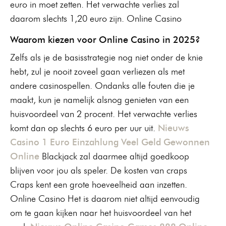
euro in moet zetten. Het verwachte verlies zal
daarom slechts 1,20 euro zijn. Online Casino
Waarom kiezen voor Online Casino in 2025?
Zelfs als je de basisstrategie nog niet onder de knie
hebt, zul je nooit zoveel gaan verliezen als met
andere casinospellen. Ondanks alle fouten die je
maakt, kun je namelijk alsnog genieten van een
huisvoordeel van 2 procent. Het verwachte verlies
komt dan op slechts 6 euro per uur uit.
Nieuws
Casino 1 Euro Einzahlung Veel Geld Gewonnen
Online
Blackjack zal daarmee altijd goedkoop
blijven voor jou als speler. De kosten van craps
Craps kent een grote hoeveelheid aan inzetten.
Online Casino Het is daarom niet altijd eenvoudig
om te gaan kijken naar het huisvoordeel van het