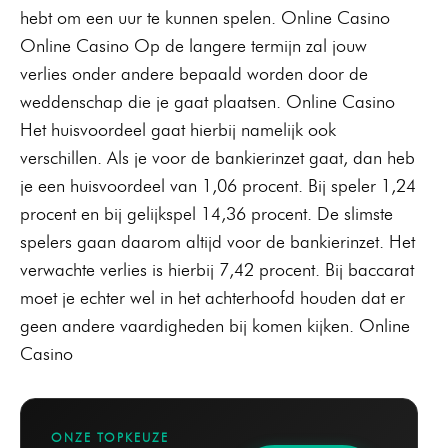
hebt om een uur te kunnen spelen. Online Casino
Online Casino Op de langere termijn zal jouw
verlies onder andere bepaald worden door de
weddenschap die je gaat plaatsen. Online Casino
Het huisvoordeel gaat hierbij namelijk ook
verschillen. Als je voor de bankierinzet gaat, dan heb
je een huisvoordeel van 1,06 procent. Bij speler 1,24
procent en bij gelijkspel 14,36 procent. De slimste
spelers gaan daarom altijd voor de bankierinzet. Het
verwachte verlies is hierbij 7,42 procent. Bij baccarat
moet je echter wel in het achterhoofd houden dat er
geen andere vaardigheden bij komen kijken. Online
Casino
ONZE TOPKEUZE