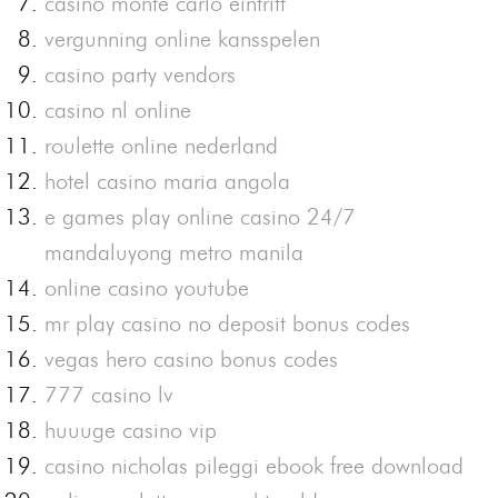
casino monte carlo eintritt
vergunning online kansspelen
casino party vendors
casino nl online
roulette online nederland
hotel casino maria angola
e games play online casino 24/7
mandaluyong metro manila
online casino youtube
mr play casino no deposit bonus codes
vegas hero casino bonus codes
777 casino lv
huuuge casino vip
casino nicholas pileggi ebook free download