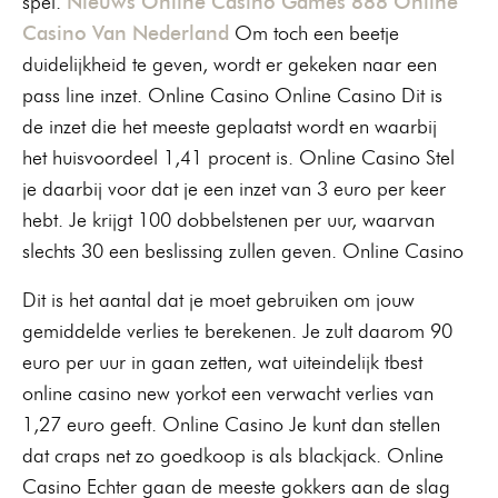
spel.
Nieuws Online Casino Games 888 Online
Casino Van Nederland
Om toch een beetje
duidelijkheid te geven, wordt er gekeken naar een
pass line inzet. Online Casino Online Casino Dit is
de inzet die het meeste geplaatst wordt en waarbij
het huisvoordeel 1,41 procent is. Online Casino Stel
je daarbij voor dat je een inzet van 3 euro per keer
hebt. Je krijgt 100 dobbelstenen per uur, waarvan
slechts 30 een beslissing zullen geven. Online Casino
Dit is het aantal dat je moet gebruiken om jouw
gemiddelde verlies te berekenen. Je zult daarom 90
euro per uur in gaan zetten, wat uiteindelijk tbest
online casino new yorkot een verwacht verlies van
1,27 euro geeft. Online Casino Je kunt dan stellen
dat craps net zo goedkoop is als blackjack. Online
Casino Echter gaan de meeste gokkers aan de slag