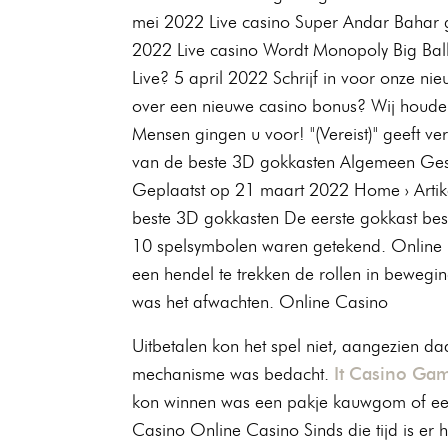
mei 2022 Live casino Super Andar Bahar ga
2022 Live casino Wordt Monopoly Big Bal
Live? 5 april 2022 Schrijf in voor onze nie
over een nieuwe casino bonus? Wij houde
Mensen gingen u voor! "(Vereist)" geeft ve
van de beste 3D gokkasten Algemeen Ge
Geplaatst op 21 maart 2022 Home › Artike
beste 3D gokkasten De eerste gokkast best
10 spelsymbolen waren getekend. Online
een hendel te trekken de rollen in bewegi
was het afwachten. Online Casino
Uitbetalen kon het spel niet, aangezien d
mechanisme was bedacht.
It Casino Ga
kon winnen was een pakje kauwgom of een 
Casino Online Casino Sinds die tijd is er