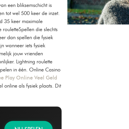
van een bliksemschicht is
en tot wel 500 keer de inzet.
ard 35 keer maximale
e rouletteSpellen die slechts
er dan spellen die fysiek
jn wanneer iets fysiek
melijk jouw vrienden
lijker. Lightning roulette
pelen in één. Online Casino
e Play Online Veel Geld
l online als fysiek plaats. Dit