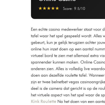
★★★★★
Score: 9.5/10
Een echte casino medewerker staat voor de
tafel waar het spel gespeeld wordt. Alles w
gebeurt, kun je gelijk terugzien achter jo
online hun inzet doen op een aantal numme
virtueel bord te zien met allemaal extra vis
spannender kunnen maken. Online Casino 
anderen zien. Alles is volledig live waar
doen aan dezelfde roulette tafel. Wanneer 
zijn er twee belnetbet vegas casinoangrijke
deel is de camera dat gericht is op de roul
het virtuele aspect van het spel waar de sp
Kink Roulette
Na het doen van een aantal 