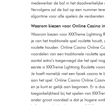
medewerker de bal in het daadwerkelijke c
Vervolgens zal de bal op een nummer ter
algoritme voor alle spelers de verdiensten 
Waarom kiezen voor Online Casino i
Waarom kiezen voor XXXTreme Lightning R
je van het traditionele spel roulette houdt,
roulette houden. Online Casino Online Cas
voordelen van een traditionele roulette s
aantal extra’s toegevoegd die het spel n
eerste is XXXTreme Lightning Roulette voor
Je hoeft namelijk niet een fysiek casino t
aan het spel. Online Casino Online Casi
en je kunt er gelijk aan beginnen. Er is d
toegankelijkheid bij het spelen van XXXTre
ander groot voordeel is dat je hogere win