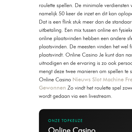
roulette spellen. De minimale verdiensten 
namelijk 50 keer de inzet en dit kan oplop
Dat is een flink stuk meer dan de standa
uitbetaling. Een mix tussen online en fysiek
online plaatsvinden hebben een andere sfe
plaatsvinden. De meesten vinden het wel fi
plaatsvindt. Online Casino Je kunt dan na
uitnodigen en de ervaring is zo ook persoon
mengt deze twee manieren om spellen te s
Online Casino
Nieuws Slot Machine Fre
Gewonnen
Zo vindt het roulette spel zowe
wordt gedaan via een livestream.
ONZE TOPKEUZE
Online Casino