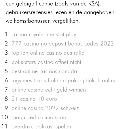
een geldige licentie (zoals van de KSA),
gebruikersrecensies lezen en de aangeboden
welkomstbonussen vergelijken.
casino royale free slot play
777 casino no deposit bonus codes 2022
top ten online casino australia
pokerstars casino öffnet nicht
best online casinos canada
ingyenes texas holdem poker játékok online
online casino echt geld winnen
21 casino 10 euro
online casino 2022 schweiz
magic red casino scam
overdrive gokkast spelen