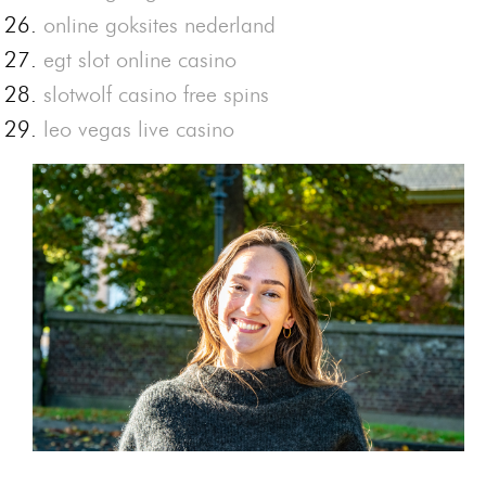
online goksites nederland
egt slot online casino
slotwolf casino free spins
leo vegas live casino