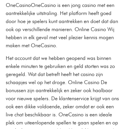
OneCasinoOneCasino is een jong casino met een
aantrekkelijke uitstraling. Het platform heeft goed
door hoe je spelers kunt aantrekken en doet dat dan
ook op verschillende manieren. Online Casino Wij
hebben in elk geval met veel plezier kennis mogen
maken met OneCasino.
Het account dat we hebben geopend was binnen
enkele minuten te gebruiken en geld storten was zo
geregeld. Wat dat betreft heeft het casino zijn
schaapjes wel op het droge. Online Casino De
bonussen zijn aantrekkelijk en zeker ook haalbaar
voor nieuwe spelers. De klantenservice krijgt van ons
ook een dikke voldoende, zeker omdat er ook een
live chat beschikbaar is. OneCasino is een ideale
plek om uiteenlopende spellen te gaan spelen en op