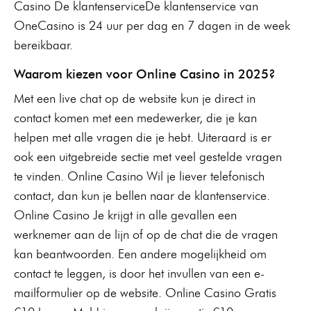
Casino De klantenserviceDe klantenservice van
OneCasino is 24 uur per dag en 7 dagen in de week
bereikbaar.
Waarom kiezen voor Online Casino in 2025?
Met een live chat op de website kun je direct in
contact komen met een medewerker, die je kan
helpen met alle vragen die je hebt. Uiteraard is er
ook een uitgebreide sectie met veel gestelde vragen
te vinden. Online Casino Wil je liever telefonisch
contact, dan kun je bellen naar de klantenservice.
Online Casino Je krijgt in alle gevallen een
werknemer aan de lijn of op de chat die de vragen
kan beantwoorden. Een andere mogelijkheid om
contact te leggen, is door het invullen van een e-
mailformulier op de website. Online Casino Gratis