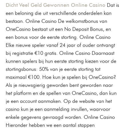
Dicht Veel Geld Gewonnen Online Casino
Dat is
een beloning die uit verschillende onderdelen kan
bestaan. Online Casino De welkomstbonus van
OneCasino bestaat uit een No Deposit Bonus, en
een bonus voor de eerste storting. Online Casino
Elke nieuwe speler vanaf 24 jaar of ouder ontvangt
bij registratie €10 gratis. Online Casino Daarnaast
kunnen spelers bij hun eerste storting kiezen voor de
stortingsbonus: 50% van je eerste storting tot
maximaal €100. Hoe kun je spelen bij OneCasino?
Als je nieuwsgierig geworden bent geworden naar
het platform en de spellen van OneCasino, dan kun
je een account aanmaken. Op de website van het
casino kun je een aanmelding invullen, waarvoor
enkele gegevens gevraagd worden. Online Casino
Hieronder hebben we een aantal stappen