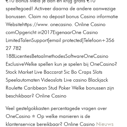
€10 bonus Meld je aan en krijg gratis €10
speeltegoed! Activeer daarna de andere aanwezige
bonussen. Claim no deposit bonus Casino informatie
Websitehttps://www. onecasino. Online Casino
comOpgericht in2017EigenaarOne Casino
LimitedTalenSupport[email protected]Telefoon+356
27 782
188LicentiesBetaalmethodesSoftwareOneCasino
ExclusiveWelke spellen kun je spelen bij OneCasino?
Stock Market Live Baccarat Sic Bo Craps Slots
Speelautomaten Videoslots Live casino Blackjack
Roulette Caribbean Stud Poker Welke bonussen zijn
beschikbaar? Online Casino
Veel gestelgokkasten percentagede vragen over
OneCasino ⭐ Op welke manieren is de
klantenservice bereikbaar? Online Casino
Nieuws