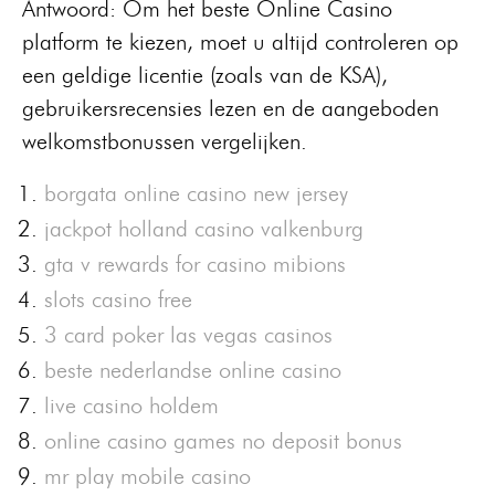
Antwoord: Om het beste Online Casino
platform te kiezen, moet u altijd controleren op
een geldige licentie (zoals van de KSA),
gebruikersrecensies lezen en de aangeboden
welkomstbonussen vergelijken.
borgata online casino new jersey
jackpot holland casino valkenburg
gta v rewards for casino mibions
slots casino free
3 card poker las vegas casinos
beste nederlandse online casino
live casino holdem
online casino games no deposit bonus
mr play mobile casino