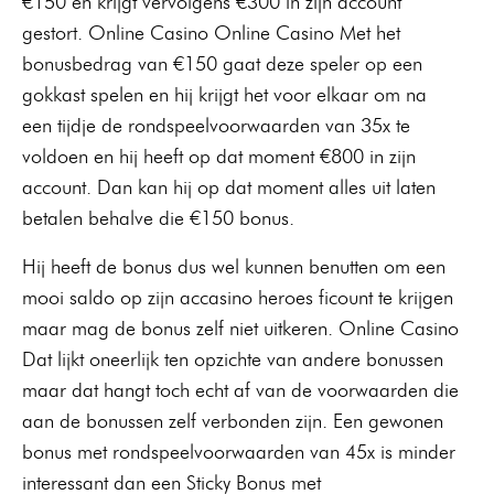
€150 en krijgt vervolgens €300 in zijn account
gestort. Online Casino Online Casino Met het
bonusbedrag van €150 gaat deze speler op een
gokkast spelen en hij krijgt het voor elkaar om na
een tijdje de rondspeelvoorwaarden van 35x te
voldoen en hij heeft op dat moment €800 in zijn
account. Dan kan hij op dat moment alles uit laten
betalen behalve die €150 bonus.
Hij heeft de bonus dus wel kunnen benutten om een
mooi saldo op zijn accasino heroes ficount te krijgen
maar mag de bonus zelf niet uitkeren. Online Casino
Dat lijkt oneerlijk ten opzichte van andere bonussen
maar dat hangt toch echt af van de voorwaarden die
aan de bonussen zelf verbonden zijn. Een gewonen
bonus met rondspeelvoorwaarden van 45x is minder
interessant dan een Sticky Bonus met