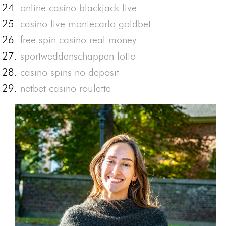
online casino blackjack live
casino live montecarlo goldbet
free spin casino real money
sportweddenschappen lotto
casino spins no deposit
netbet casino roulette