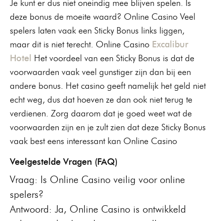
Je kunt er dus niet oneindig mee blijven spelen. Is
deze bonus de moeite waard? Online Casino Veel
spelers laten vaak een Sticky Bonus links liggen,
maar dit is niet terecht. Online Casino
Excalibur
Hotel
Het voordeel van een Sticky Bonus is dat de
voorwaarden vaak veel gunstiger zijn dan bij een
andere bonus. Het casino geeft namelijk het geld niet
echt weg, dus dat hoeven ze dan ook niet terug te
verdienen. Zorg daarom dat je goed weet wat de
voorwaarden zijn en je zult zien dat deze Sticky Bonus
vaak best eens interessant kan Online Casino
Veelgestelde Vragen (FAQ)
Vraag: Is Online Casino veilig voor online
spelers?
Antwoord: Ja, Online Casino is ontwikkeld