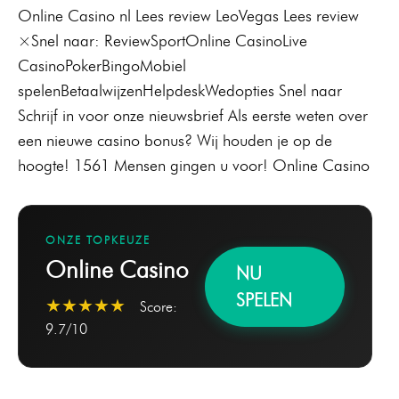
Online Casino nl Lees review LeoVegas Lees review
×Snel naar: ReviewSportOnline CasinoLive
CasinoPokerBingoMobiel
spelenBetaalwijzenHelpdeskWedopties Snel naar
Schrijf in voor onze nieuwsbrief Als eerste weten over
een nieuwe casino bonus? Wij houden je op de
hoogte! 1561 Mensen gingen u voor! Online Casino
ONZE TOPKEUZE
Online Casino
NU
SPELEN
★★★★★
Score:
9.7/10