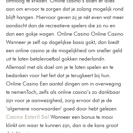
omhoog te krikken. Online casino’s doen er alles
aan om ervoor te zorgen dat je zolang mogelijk rond
blijft hangen. Hiervoor geven zij je nét even wat meer
aandacht dan de recreatieve spelers die zo nu en
dan een gokje wagen. Online Casino Online Casino
Wanneer je zelf op dagelijkse basis gokt, dan biedt
een online casino je de mogelijkheid om sneller geld
uit te laten betalevoetbal gokken nederlandn.
Allemaal met als doel om je te laten spelen en te
bedanken voor het feit dat je terugkeert bij hun.
Online Casino Een aantal dingen om in overweging
te nemenToch, zelfs als online casino’s zo dankbaar
zijn voor je aanwezigheid, zorg ervoor dat je de
‘algemene voorwaarden’ goed door hebt gelezen.
Casino Estoril Sol
Wanneer een bonus te mooi
klinkt om waar te kunnen zijn, dan is de kans groot