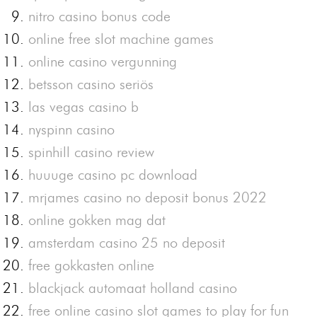
nitro casino bonus code
online free slot machine games
online casino vergunning
betsson casino seriös
las vegas casino b
nyspinn casino
spinhill casino review
huuuge casino pc download
mrjames casino no deposit bonus 2022
online gokken mag dat
amsterdam casino 25 no deposit
free gokkasten online
blackjack automaat holland casino
free online casino slot games to play for fun