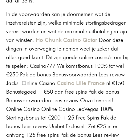
dat dit zo is.
In de voorwaarden kan je doornemen wat de
inzetvereisten zijn, welke minimale stortingsbedragen
vereist worden en wat de maximale uitbetalingen zijn
van winsten.
Ho Chunk Casino Qatar
Door deze
dingen in overweging te nemen weet je zeker dat
alles goed komt. Dit zijn goede online casino's om bij
te spelen: Casino777 Welkomstbonus 100% tot wel
€250 Pak de bonus Bonusvoorwaarden Lees review
Jacks. Online Casino
Casino Lille France
nl €150
Bonustegoed + €50 aan free spins Pak de bonus
Bonusvoorwaarden Lees review Onze favoriet!
Online Casino Online Casino LeoVegas 100%
Stortingsbonus tot €200 + 25 Free Spins Pak de
bonus Lees review Unibet Exclusief: Zet €25 in en
ontvang 125 free spins Pak de bonus Lees review