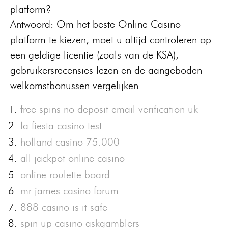
platform?
Antwoord: Om het beste Online Casino
platform te kiezen, moet u altijd controleren op
een geldige licentie (zoals van de KSA),
gebruikersrecensies lezen en de aangeboden
welkomstbonussen vergelijken.
free spins no deposit email verification uk
la fiesta casino test
holland casino 75.000
all jackpot online casino
online roulette board
mr james casino forum
888 casino is it safe
spin up casino askgamblers