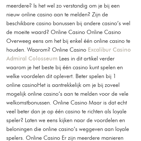
meerdere? Is het wel zo verstandig om je bij een
nieuw online casino aan te melden? Zijn de
beschikbare casino bonussen bij andere casino’s wel
de moeite waard? Online Casino Online Casino
Overweeg eens om het bij enkel één online casino te
houden. Waarom? Online Casino
Excalibur Casino
Admiral Colosseum
Lees in dit artikel verder
waarom je het beste bij één casino kunt spelen en
welke voordelen dit oplevert. Beter spelen bij 1
online casinoHet is aantrekkelijk om je bij zoveel
mogelijk online casino’s aan te melden voor de vele
welkomstbonussen. Online Casino Maar is dat echt
veel beter dan je op één casino te richten als loyale
speler? Laten we eens kijken naar de voordelen en
beloningen die online casino’s weggeven aan loyale
spelers. Online Casino Er zijn meerdere manieren