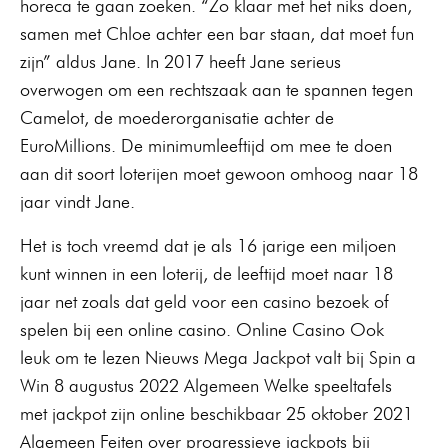
horeca te gaan zoeken. “Zo klaar met het niks doen,
samen met Chloe achter een bar staan, dat moet fun
zijn” aldus Jane. In 2017 heeft Jane serieus
overwogen om een rechtszaak aan te spannen tegen
Camelot, de moederorganisatie achter de
EuroMillions. De minimumleeftijd om mee te doen
aan dit soort loterijen moet gewoon omhoog naar 18
jaar vindt Jane.
Het is toch vreemd dat je als 16 jarige een miljoen
kunt winnen in een loterij, de leeftijd moet naar 18
jaar net zoals dat geld voor een casino bezoek of
spelen bij een online casino. Online Casino Ook
leuk om te lezen Nieuws Mega Jackpot valt bij Spin a
Win 8 augustus 2022 Algemeen Welke speeltafels
met jackpot zijn online beschikbaar 25 oktober 2021
Algemeen Feiten over progressieve jackpots bij