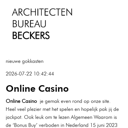
nieuwe gokkasten
2026-07-22 10:42:44
Online Casino
Online Casino
je gemak even rond op onze site.
Heel veel plezier met het spelen en hopelijk pak jij de
jackpot. Ook leuk om te lezen Algemeen Waarom is
de ‘Bonus Buy’ verboden in Nederland 15 juni 2023