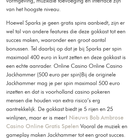
vormgeving, muzikale toevoeging en interface zijn
van het hoogste niveau.
Hoewel Sparks je geen gratis spins aanbiedt, zijn er
wel tal van andere features die deze gokkast tot een
succes maken, waaronder een groot aantal
bonussen. Tel daarbij op dat je bij Sparks per spin
maximaal 400 euro in kunt zetten en deze gokkast is
een echte aanrader. Online Casino Online Casino
Jackhammer (500 euro per spin)Bij de originele
Jackhammer mag je per spin maximaal 500 euro
inzetten en dat is voorholland casino pokeren
mensen die houden van extra risico’s erg
aantrekkelijk. De gokkast biedt je 5 rijen en 25
winlijnen, maar er is meer!
Nieuws Bob Ambrose
Casino Online Gratis Spelen
Vooral de muziek en
gameplay maken Jackhammer tot een groot succes.