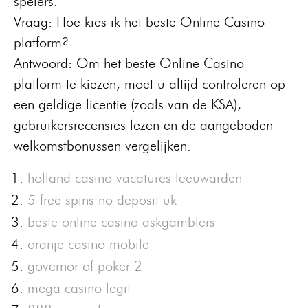
spelers.
Vraag: Hoe kies ik het beste Online Casino
platform?
Antwoord: Om het beste Online Casino
platform te kiezen, moet u altijd controleren op
een geldige licentie (zoals van de KSA),
gebruikersrecensies lezen en de aangeboden
welkomstbonussen vergelijken.
holland casino vacatures leeuwarden
5 free spins no deposit uk
beste online casino askgamblers
oranje casino mobile
governor of poker 2
mega casino legit