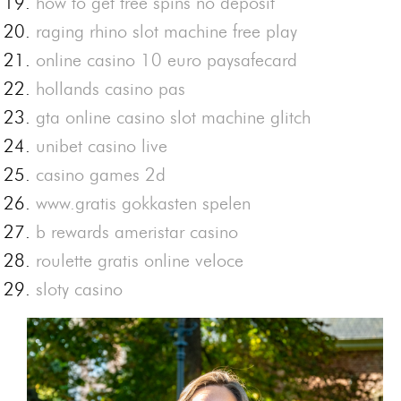
how to get free spins no deposit
raging rhino slot machine free play
online casino 10 euro paysafecard
hollands casino pas
gta online casino slot machine glitch
unibet casino live
casino games 2d
www.gratis gokkasten spelen
b rewards ameristar casino
roulette gratis online veloce
sloty casino