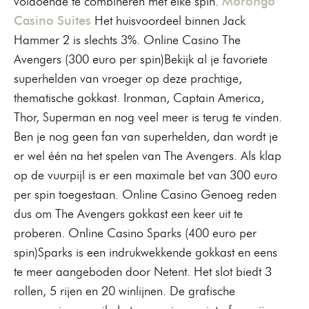
voldoende te combineren met elke spin.
Morongo
Casino Suites
Het huisvoordeel binnen Jack
Hammer 2 is slechts 3%. Online Casino The
Avengers (300 euro per spin)Bekijk al je favoriete
superhelden van vroeger op deze prachtige,
thematische gokkast. Ironman, Captain America,
Thor, Superman en nog veel meer is terug te vinden.
Ben je nog geen fan van superhelden, dan wordt je
er wel één na het spelen van The Avengers. Als klap
op de vuurpijl is er een maximale bet van 300 euro
per spin toegestaan. Online Casino Genoeg reden
dus om The Avengers gokkast een keer uit te
proberen. Online Casino Sparks (400 euro per
spin)Sparks is een indrukwekkende gokkast en eens
te meer aangeboden door Netent. Het slot biedt 3
rollen, 5 rijen en 20 winlijnen. De grafische