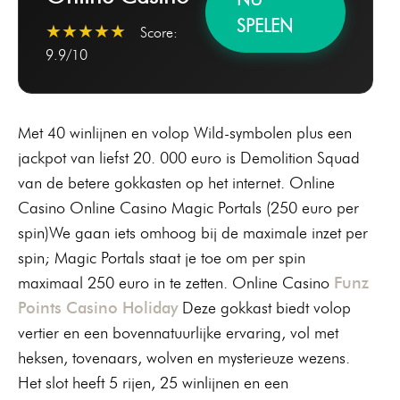
SPELEN
★★★★★
Score:
9.9/10
Met 40 winlijnen en volop Wild-symbolen plus een
jackpot van liefst 20. 000 euro is Demolition Squad
van de betere gokkasten op het internet. Online
Casino Online Casino Magic Portals (250 euro per
spin)We gaan iets omhoog bij de maximale inzet per
spin; Magic Portals staat je toe om per spin
maximaal 250 euro in te zetten. Online Casino
Funz
Points Casino Holiday
Deze gokkast biedt volop
vertier en een bovennatuurlijke ervaring, vol met
heksen, tovenaars, wolven en mysterieuze wezens.
Het slot heeft 5 rijen, 25 winlijnen en een