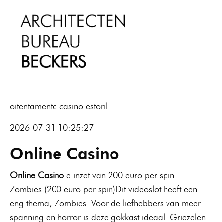
oitentamente casino estoril
2026-07-31 10:25:27
Online Casino
Online Casino
e inzet van 200 euro per spin.
Zombies (200 euro per spin)Dit videoslot heeft een
eng thema; Zombies. Voor de liefhebbers van meer
spanning en horror is deze gokkast ideaal. Griezelen