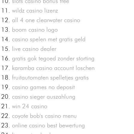
slots casino bonus free
wildz casino lizenz
all 4 one clearwater casino
boom casino logo
casino spelen met gratis geld
live casino dealer
gratis gok tegoed zonder storting
karamba casino account loschen
fruitautomaten spelletjes gratis
casino games no deposit
casino sieger auszahlung
win 24 casino
coyote bob's casino menu
online casino best bewertung