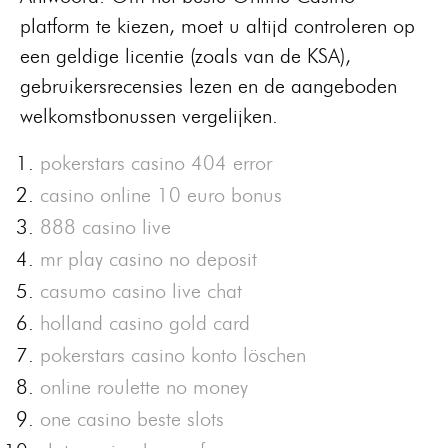
platform te kiezen, moet u altijd controleren op
een geldige licentie (zoals van de KSA),
gebruikersrecensies lezen en de aangeboden
welkomstbonussen vergelijken.
pokerstars casino 404 error
casino online 10 euro bonus
888 casino live
mr play casino no deposit
casumo casino live chat
holland casino gold card
pokerstars casino konto löschen
online roulette no money
one casino beste slots