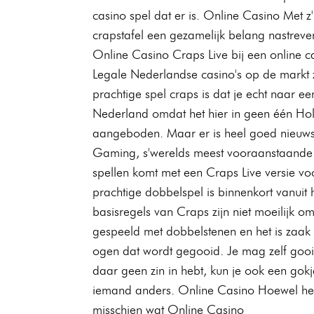
casino spel dat er is. Online Casino Met z
crapstafel een gezamelijk belang nastreve
Online Casino Craps Live bij een online c
Legale Nederlandse casino's op de markt 
prachtige spel craps is dat je echt naar e
Nederland omdat het hier in geen één Ho
aangeboden. Maar er is heel goed nieuws
Gaming, s'werelds meest vooraanstaande o
spellen komt met een Craps Live versie voo
prachtige dobbelspel is binnenkort vanuit 
basisregels van Craps zijn niet moeilijk o
gespeeld met dobbelstenen en het is zaak 
ogen dat wordt gegooid. Je mag zelf gooie
daar geen zin in hebt, kun je ook een go
iemand anders. Online Casino Hoewel het s
misschien wat Online Casino