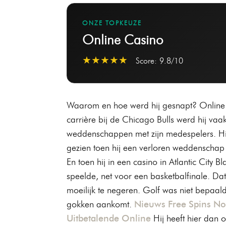
ONZE TOPKEUZE
Online Casino
★★★★★
Score: 9.8/10
Waarom en hoe werd hij gesnapt? Online C
carrière bij de Chicago Bulls werd hij vaa
weddenschappen met zijn medespelers. H
gezien toen hij een verloren weddenschap
En toen hij in een casino in Atlantic City 
speelde, net voor een basketbalfinale. Dat
moeilijk te negeren. Golf was niet bepaalde
gokken aankomt.
Nieuws Free Spins No
Uitbetalende Online
Hij heeft hier dan 