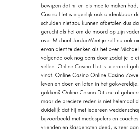
bewijzen dat hij er iets mee te maken had,
Casino Het is eigenlijk ook ondenkbaar d
schulden niet zou kunnen afbetalen dus daa
gerucht als het om de moord op zijn vade
over Michael JordanWeet je zelf nu ook ni
ervan dient te denken als het over Michae
volgende ook nog eens door zodat je je e
vellen. Online Casino Het is uiteraard ge
vindt. Online Casino Online Casino Zowel a
leven en doen en laten in het gokwereld
gokken? Online Casino Dit zou al gebeurd z
maar de precieze reden is niet helemaal du
duidelijk dat hij met iedereen weddenscha
bijvoorbeeld met medespelers en coaches d
vrienden en klasgenoten deed, is zeer aanz