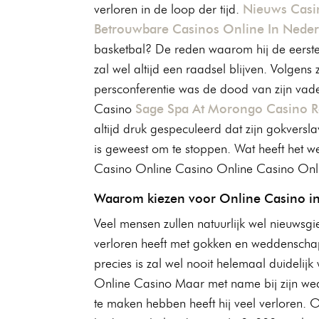
verloren in de loop der tijd.
Nieuws Casi
Betrouwbare Casinos Online In Neder
basketbal? De reden waarom hij de eerste
zal wel altijd een raadsel blijven. Volgens
persconferentie was de dood van zijn vad
Casino
Sage Spa At Morongo Casino R
altijd druk gespeculeerd dat zijn gokversl
is geweest om te stoppen. Wat heeft het 
Casino Online Casino Online Casino Onl
Waarom kiezen voor Online Casino i
Veel mensen zullen natuurlijk wel nieuwsgi
verloren heeft met gokken en weddenschap
precies is zal wel nooit helemaal duidelij
Online Casino Maar met name bij zijn we
te maken hebben heeft hij veel verloren. O