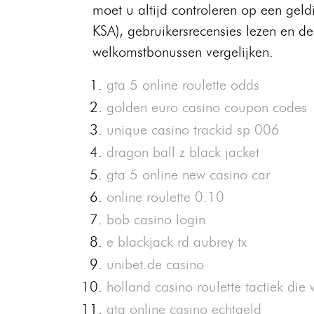
moet u altijd controleren op een geldi
KSA), gebruikersrecensies lezen en 
welkomstbonussen vergelijken.
gta 5 online roulette odds
golden euro casino coupon codes
unique casino trackid sp 006
dragon ball z black jacket
gta 5 online new casino car
online roulette 0.10
bob casino login
e blackjack rd aubrey tx
unibet.de casino
holland casino roulette tactiek die 
gta online casino echtgeld