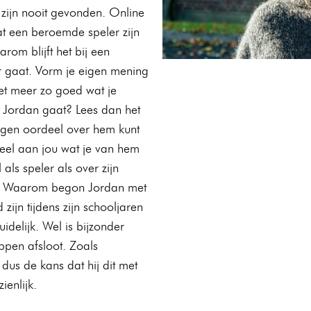
 zijn nooit gevonden. Online
at een beroemde speler zijn
rom blijft het bij een
r gaat. Vorm je eigen mening
et meer zo goed wat je
l Jordan gaat? Lees dan het
igen oordeel over hem kunt
heel aan jou wat je van hem
ls speler als over zijn
je. Waarom begon Jordan met
ijn tijdens zijn schooljaren
idelijk. Wel is bijzonder
ppen afsloot. Zoals
us de kans dat hij dit met
ienlijk.