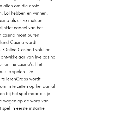
'n allen om die grote
n. Lol hebben en winnen.
asino als er zo meteen
zijnHet nadeel van het
en casino moet buiten
lland Casino wordt
. Online Casino Evolution
ntwikkelaar van live casino
r online casino's. Het
huis te spelen. De
m te lerenCraps wordt
om in te zetten op het aantal
n bij het spel maar als je
kje wagen op de worp van
pel in eerste instantie