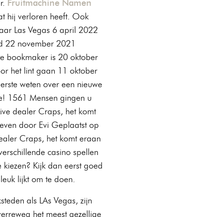
r.
Fruitmachine Namen
t hij verloren heeft. Ook
aar Las Vegas 6 april 2022
nd 22 november 2021
e bookmaker is 20 oktober
r het lint gaan 11 oktober
 eerste weten over een nieuwe
te! 1561 Mensen gingen u
 Live dealer Craps, het komt
even door Evi Geplaatst op
ealer Craps, het komt eraan
 verschillende casino spellen
e kiezen? Kijk dan eerst goed
leuk lijkt om te doen.
teden als LAs Vegas, zijn
verreweg het meest gezellige