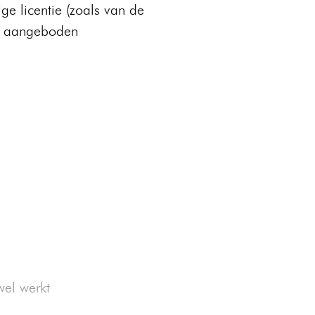
ge licentie (zoals van de
de aangeboden
wel werkt