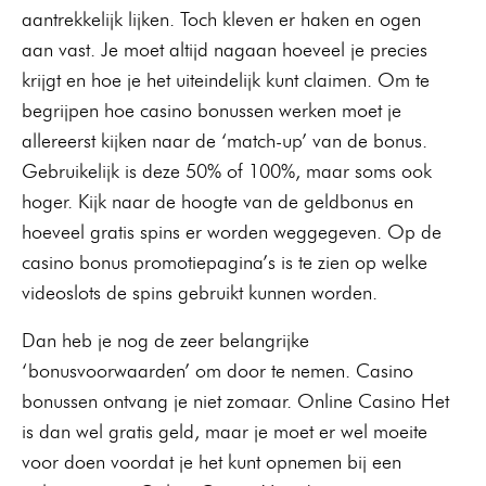
aantrekkelijk lijken. Toch kleven er haken en ogen
aan vast. Je moet altijd nagaan hoeveel je precies
krijgt en hoe je het uiteindelijk kunt claimen. Om te
begrijpen hoe casino bonussen werken moet je
allereerst kijken naar de ‘match-up’ van de bonus.
Gebruikelijk is deze 50% of 100%, maar soms ook
hoger. Kijk naar de hoogte van de geldbonus en
hoeveel gratis spins er worden weggegeven. Op de
casino bonus promotiepagina’s is te zien op welke
videoslots de spins gebruikt kunnen worden.
Dan heb je nog de zeer belangrijke
‘bonusvoorwaarden’ om door te nemen. Casino
bonussen ontvang je niet zomaar. Online Casino Het
is dan wel gratis geld, maar je moet er wel moeite
voor doen voordat je het kunt opnemen bij een