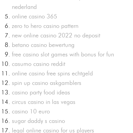
nederland
online casino 365
zero to hero casino pattern
new online casino 2022 no deposit
betano casino bewertung
free casino slot games with bonus for fun
casumo casino reddit
online casino free spins echtgeld
spin up casino askgamblers
casino party food ideas
circus casino in las vegas
casino 10 euro
sugar daddy s casino
legal online casino for us players