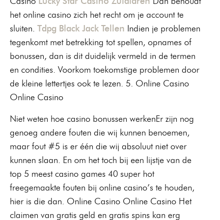
Casino
Lucky Star Casino Zuidlaren
Dan behoudt
het online casino zich het recht om je account te
sluiten.
Tdpg Black Jack Tellen
Indien je problemen
tegenkomt met betrekking tot spellen, opnames of
bonussen, dan is dit duidelijk vermeld in de termen
en condities. Voorkom toekomstige problemen door
de kleine lettertjes ook te lezen. 5. Online Casino
Online Casino
Niet weten hoe casino bonussen werkenEr zijn nog
genoeg andere fouten die wij kunnen benoemen,
maar fout #5 is er één die wij absoluut niet over
kunnen slaan. En om het toch bij een lijstje van de
top 5 meest casino games 40 super hot
freegemaakte fouten bij online casino’s te houden,
hier is die dan. Online Casino Online Casino Het
claimen van gratis geld en gratis spins kan erg