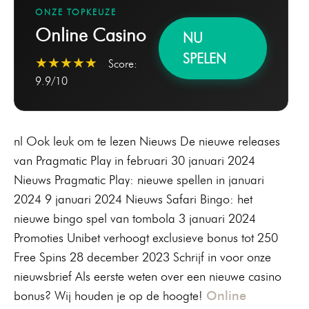
ONZE TOPKEUZE
Online Casino
NU
SPELEN
★★★★★
Score:
9.9/10
nl Ook leuk om te lezen Nieuws De nieuwe releases
van Pragmatic Play in februari 30 januari 2024
Nieuws Pragmatic Play: nieuwe spellen in januari
2024 9 januari 2024 Nieuws Safari Bingo: het
nieuwe bingo spel van tombola 3 januari 2024
Promoties Unibet verhoogt exclusieve bonus tot 250
Free Spins 28 december 2023 Schrijf in voor onze
nieuwsbrief Als eerste weten over een nieuwe casino
bonus? Wij houden je op de hoogte!
Online