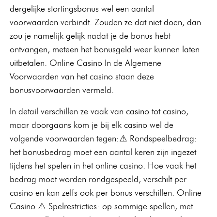
dergelijke stortingsbonus wel een aantal
voorwaarden verbindt. Zouden ze dat niet doen, dan
zou je namelijk gelijk nadat je de bonus hebt
ontvangen, meteen het bonusgeld weer kunnen laten
uitbetalen. Online Casino In de Algemene
Voorwaarden van het casino staan deze
bonusvoorwaarden vermeld.
In detail verschillen ze vaak van casino tot casino,
maar doorgaans kom je bij elk casino wel de
volgende voorwaarden tegen:⚠️ Rondspeelbedrag:
het bonusbedrag moet een aantal keren zijn ingezet
tijdens het spelen in het online casino. Hoe vaak het
bedrag moet worden rondgespeeld, verschilt per
casino en kan zelfs ook per bonus verschillen. Online
Casino ⚠️ Spelrestricties: op sommige spellen, met