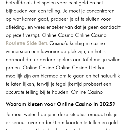
hetzelfde als het spelen voor echt geld en het
bijhouden van een telling. Je moet je concentreren
op wat komen gaat, probeer je af te sluiten voor
afleiding, en wees er zeker van dat je geen aandacht
op jezelf vestigt. Online Casino Online Casino
Roulette Side Bets
Casino’s kunbig m casino
winnersnen een lawaaierige plek zijn, en het is
normaal dat er andere spelers aan tafel met je willen
praten. Online Casino Online Casino Het kan
moeilijk zijn om hiermee om te gaan en het natuurlijk
te laten lijken, terwijl je tegelijkertijd probeert een
accurate telling bij te houden. Online Casino
Waarom kiezen voor Online Casino in 2025?
Je moet weten hoe je in deze situaties omgaat als je
er serieus over nadenkt om kaarten te tellen en geld