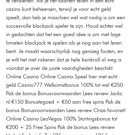
te verdienen. Als je het kaarten tellen in een echt
casino kunt beheersen, terwijl je voor echt geld
speelt, dan heb je misschien wel wat nodig is om een
succesvolle blackjack speler te zijn. Houd echter wel
in gedachten dat het een goed idee is om met lage
limieten blackjack te spelen als je nog aan het leren
bent. Je maakt waarschijnlijk nog genoeg fouten, en
je wilt het niet riskeren dat je hele bankroll al weg is
voordat je over de juiste vaardigheden beschikt.
Online Casino Online Casino Speel hier met echt
geld Casino777 Welkomstbonus 100% tot wel €250
Pak de bonus Bonusvoorwaarden Lees review Jacks.
nl €150 Bonustegoed + €50 aan free spins Pak de
bonus Bonusvoorwaarden Lees review Onze favoriet!
Online Casino LeoVegas 100% Stortingsbonus tot
€200 + 25 Free Spins Pak de bonus Lees review