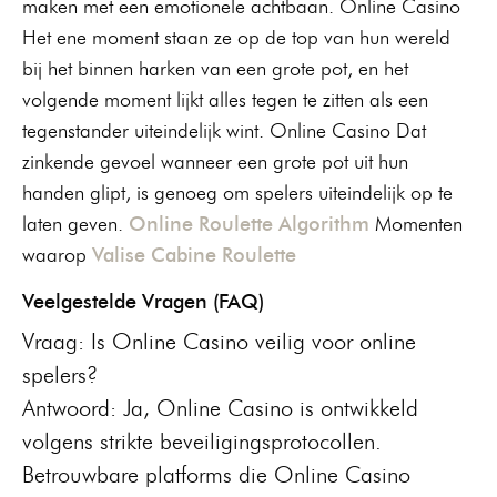
maken met een emotionele achtbaan. Online Casino
Het ene moment staan ze op de top van hun wereld
bij het binnen harken van een grote pot, en het
volgende moment lijkt alles tegen te zitten als een
tegenstander uiteindelijk wint. Online Casino Dat
zinkende gevoel wanneer een grote pot uit hun
handen glipt, is genoeg om spelers uiteindelijk op te
laten geven.
Online Roulette Algorithm
Momenten
waarop
Valise Cabine Roulette
Veelgestelde Vragen (FAQ)
Vraag: Is Online Casino veilig voor online
spelers?
Antwoord: Ja, Online Casino is ontwikkeld
volgens strikte beveiligingsprotocollen.
Betrouwbare platforms die Online Casino