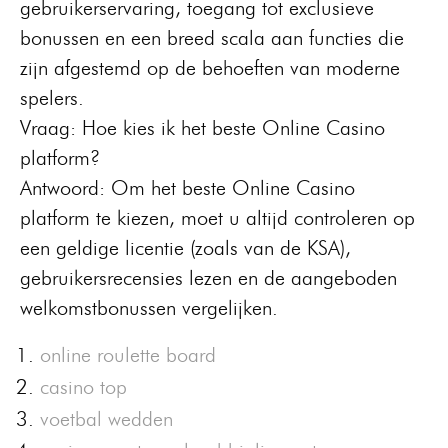
gebruikerservaring, toegang tot exclusieve
bonussen en een breed scala aan functies die
zijn afgestemd op de behoeften van moderne
spelers.
Vraag: Hoe kies ik het beste Online Casino
platform?
Antwoord: Om het beste Online Casino
platform te kiezen, moet u altijd controleren op
een geldige licentie (zoals van de KSA),
gebruikersrecensies lezen en de aangeboden
welkomstbonussen vergelijken.
online roulette board
casino top
voetbal wedden