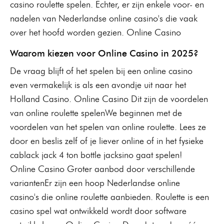
casino roulette spelen. Echter, er zijn enkele voor- en
nadelen van Nederlandse online casino's die vaak
over het hoofd worden gezien. Online Casino
Waarom kiezen voor Online Casino in 2025?
De vraag blijft of het spelen bij een online casino
even vermakelijk is als een avondje uit naar het
Holland Casino. Online Casino Dit zijn de voordelen
van online roulette spelenWe beginnen met de
voordelen van het spelen van online roulette. Lees ze
door en beslis zelf of je liever online of in het fysieke
cablack jack 4 ton bottle jacksino gaat spelen!
Online Casino Groter aanbod door verschillende
variantenEr zijn een hoop Nederlandse online
casino's die online roulette aanbieden. Roulette is een
casino spel wat ontwikkeld wordt door software