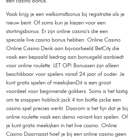
een casino bonus.
Vaak krijg je een welkomstbonus bij registratie als je
nieuw bent. Of soms kun je kiezen voor een
stortingsbonus. Er zijn online casino's die een
speciale live casino bonus hebben. Online Casino
Online Casino Denk aan bijvoorbeeld BetCity die
vaak een bepaald bedrag aan bonusgeld aanbiedt
voor online roulette. LET OP! Bonussen zijn alleen
beschikbaar voor spelers vanaf 24 jaar of ouder. Je
kunt gratis spelen of meekijkenDit is een groot
voordeel voor beginnende gokkers. Soms is het lastig
om te snappen hoblack jack 4 ton bottle jacke een
casino spel precies werkt. Daarom is het fijn dat je bij
online roulette vaak een demo variant kan spelen. Of
je kunt gratis meekijken in het live casino. Online
Casino Daarnaast hoef je bij een online casino geen