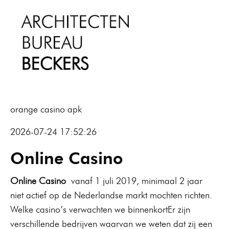
orange casino apk
2026-07-24 17:52:26
Online Casino
Online Casino
vanaf 1 juli 2019, minimaal 2 jaar
niet actief op de Nederlandse markt mochten richten.
Welke casino’s verwachten we binnenkortEr zijn
verschillende bedrijven waarvan we weten dat zij een