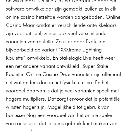
ontwikkelaars. Online Casino Doordat ze door één
software ontwikkelaar zijn gemaakt, zullen ze in elk
online casino hetzelfde worden aangeboden. Online
Casino Maar omdat er verschillende ontwikkelaars
zijn voor dit spel, zijn er ook veel verschillende
varianten van roulette. Zo is er door Evolution
bijvoorbeeld de variant “XXXtreme Lightning
Roulette” ontwikkeld. En Stakelogic Live heeft weer
een net andere variant ontwikkeld: Super Stake
Roulette. Online Casino Deze varianten zijn allemaal
net wat anders dan in het fysieke casino. En het
voordeel daarvan is dat je veel varianten speelt met
hogere multipliers. Dat zorgt ervoor dat je potentiële
winsten hoger zijn. Mogelijkheid tot gebruik van
bonussenNog een voordeel van het online spelen
van roulette, is dat je soms gebruik kunt maken van