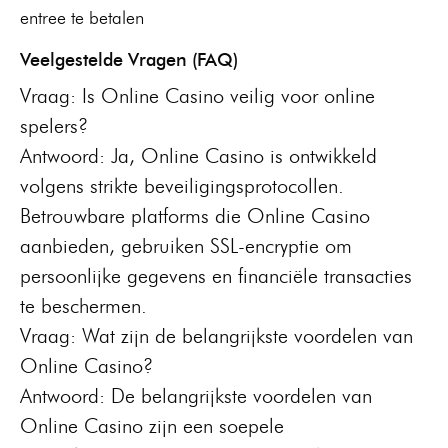
entree te betalen
Veelgestelde Vragen (FAQ)
Vraag: Is Online Casino veilig voor online
spelers?
Antwoord: Ja, Online Casino is ontwikkeld
volgens strikte beveiligingsprotocollen.
Betrouwbare platforms die Online Casino
aanbieden, gebruiken SSL-encryptie om
persoonlijke gegevens en financiële transacties
te beschermen.
Vraag: Wat zijn de belangrijkste voordelen van
Online Casino?
Antwoord: De belangrijkste voordelen van
Online Casino zijn een soepele