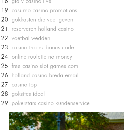
gta v casino live
casumo casino promotions
gokkasten die veel geven
reserveren holland casino
voetbal wedden
casino tropez bonus code
online roulette no money
free casino slot games.com
holland casino breda email
casino top
goksites ideal
pokerstars casino kundenservice