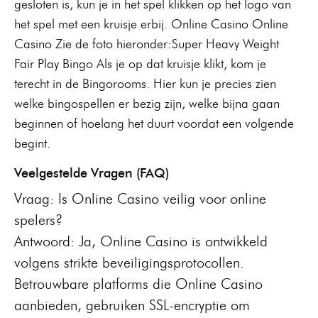
gesloten is, kun je in het spel klikken op het logo van
het spel met een kruisje erbij. Online Casino Online
Casino Zie de foto hieronder:Super Heavy Weight
Fair Play Bingo Als je op dat kruisje klikt, kom je
terecht in de Bingorooms. Hier kun je precies zien
welke bingospellen er bezig zijn, welke bijna gaan
beginnen of hoelang het duurt voordat een volgende
begint.
Veelgestelde Vragen (FAQ)
Vraag: Is Online Casino veilig voor online
spelers?
Antwoord: Ja, Online Casino is ontwikkeld
volgens strikte beveiligingsprotocollen.
Betrouwbare platforms die Online Casino
aanbieden, gebruiken SSL-encryptie om