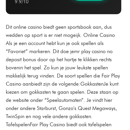
9.9/10
Dit online casino biedt geen sportsbook aan, dus
wedden op sport is er niet mogeijk. Online Casino
Als je een account hebt kun je ook spellen als
“Favoriet” markeren. Dit doe jemr play casino no
deposit bonus door op het hartje te klikken rechts
bovenin het spel. Zo kun je jouw leukste spellen
makkelijk terug vinden. De soort spellen die Fair Play
Casino aanbiedt zijn de volgende:GokkastenJe kunt
kiezen om gokkasten te gaan spelen. Deze staan op
de website onder “Speelautomaten”. Je vindt hier
onder andere Starburst, Gonzo's Quest Megaways,
TwinSpin en nog vele andere gokkasten.
TafelspelenFair Play Casino biedt ook tafelspelen