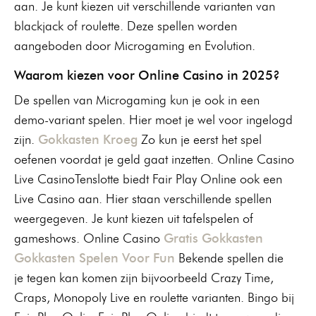
aan. Je kunt kiezen uit verschillende varianten van
blackjack of roulette. Deze spellen worden
aangeboden door Microgaming en Evolution.
Waarom kiezen voor Online Casino in 2025?
De spellen van Microgaming kun je ook in een
demo-variant spelen. Hier moet je wel voor ingelogd
zijn.
Gokkasten Kroeg
Zo kun je eerst het spel
oefenen voordat je geld gaat inzetten. Online Casino
Live CasinoTenslotte biedt Fair Play Online ook een
Live Casino aan. Hier staan verschillende spellen
weergegeven. Je kunt kiezen uit tafelspelen of
gameshows. Online Casino
Gratis Gokkasten
Gokkasten Spelen Voor Fun
Bekende spellen die
je tegen kan komen zijn bijvoorbeeld Crazy Time,
Craps, Monopoly Live en roulette varianten. Bingo bij