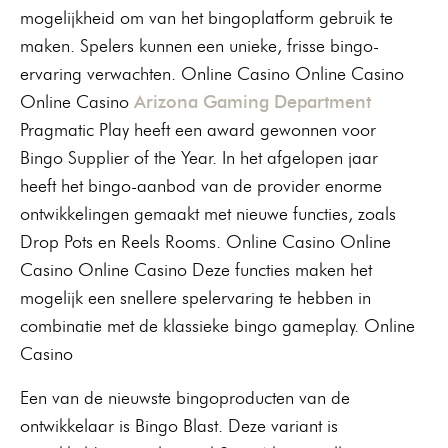
mogelijkheid om van het bingoplatform gebruik te
maken. Spelers kunnen een unieke, frisse bingo-
ervaring verwachten. Online Casino Online Casino
Online Casino
Arizona Gaming Department
Pragmatic Play heeft een award gewonnen voor
Bingo Supplier of the Year. In het afgelopen jaar
heeft het bingo-aanbod van de provider enorme
ontwikkelingen gemaakt met nieuwe functies, zoals
Drop Pots en Reels Rooms. Online Casino Online
Casino Online Casino Deze functies maken het
mogelijk een snellere spelervaring te hebben in
combinatie met de klassieke bingo gameplay. Online
Casino
Een van de nieuwste bingoproducten van de
ontwikkelaar is Bingo Blast. Deze variant is