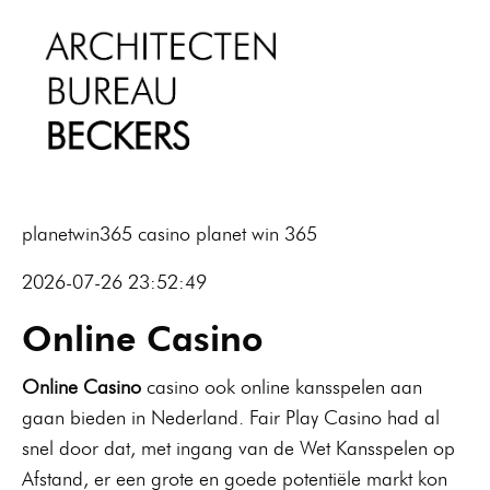
planetwin365 casino planet win 365
2026-07-26 23:52:49
Online Casino
Online Casino
casino ook online kansspelen aan
gaan bieden in Nederland. Fair Play Casino had al
snel door dat, met ingang van de Wet Kansspelen op
Afstand, er een grote en goede potentiële markt kon