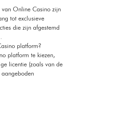
 van Online Casino zijn
ng tot exclusieve
ties die zijn afgestemd
.
Casino platform?
o platform te kiezen,
ge licentie (zoals van de
de aangeboden