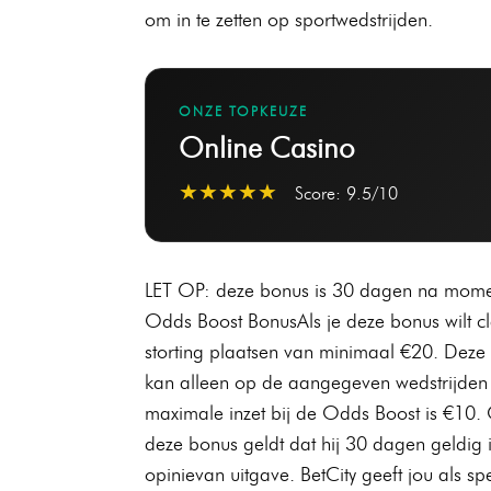
om in te zetten op sportwedstrijden.
ONZE TOPKEUZE
Online Casino
★★★★★
Score: 9.5/10
LET OP: deze bonus is 30 dagen na momen
Odds Boost BonusAls je deze bonus wilt c
storting plaatsen van minimaal €20. Deze 
kan alleen op de aangegeven wedstrijden
maximale inzet bij de Odds Boost is €10
deze bonus geldt dat hij 30 dagen geldig
opinievan uitgave. BetCity geeft jou als 