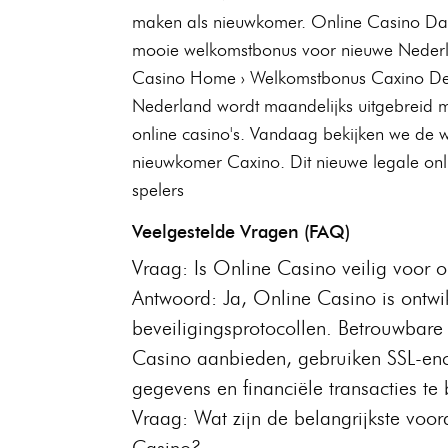
maken als nieuwkomer. Online Casino D
mooie welkomstbonus voor nieuwe Nederl
Casino Home › Welkomstbonus Caxino De 
Nederland wordt maandelijks uitgebreid 
online casino's. Vandaag bekijken we de
nieuwkomer Caxino. Dit nieuwe legale on
spelers
Veelgestelde Vragen (FAQ)
Vraag: Is Online Casino veilig voor o
Antwoord: Ja, Online Casino is ontwik
beveiligingsprotocollen. Betrouwbare
Casino aanbieden, gebruiken SSL-enc
gegevens en financiële transacties te
Vraag: Wat zijn de belangrijkste voo