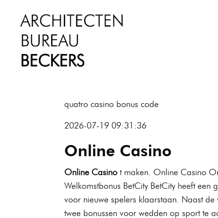
quatro casino bonus code
2026-07-19 09:31:36
Online Casino
Online Casino
t maken. Online Casino O
Welkomstbonus BetCity BetCity heeft een
voor nieuwe spelers klaarstaan. Naast de
twee bonussen voor wedden op sport te ac