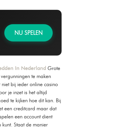
NU SPELEN
edden In Nederland
Grote
r vergunningen te maken
niet bij ieder online casino
 je inzet is het altijd
ed te kijken hoe dit kan. Bij
met een creditcard maar dat
spelen een account dient
n kunt. Staat de manier