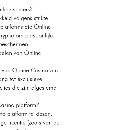
nline spelers?
keld volgens strikte
 platforms die Online
ryptie om persoonlijke
 beschermen.
rdelen van Online
 van Online Casino zijn
ng tot exclusieve
ties die zijn afgestemd
.
Casino platform?
o platform te kiezen,
ge licentie (zoals van de