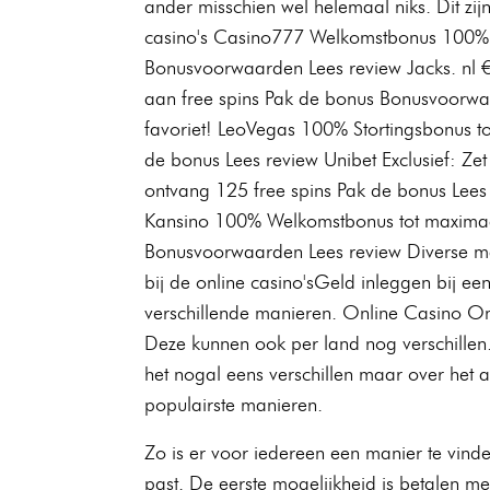
ander misschien wel helemaal niks. Dit zij
casino's Casino777 Welkomstbonus 100% 
Bonusvoorwaarden Lees review Jacks. nl
aan free spins Pak de bonus Bonusvoorw
favoriet! LeoVegas 100% Stortingsbonus t
de bonus Lees review Unibet Exclusief: Zet
ontvang 125 free spins Pak de bonus Lees r
Kansino 100% Welkomstbonus tot maxima
Bonusvoorwaarden Lees review Diverse ma
bij de online casino'sGeld inleggen bij ee
verschillende manieren. Online Casino O
Deze kunnen ook per land nog verschillen.
het nogal eens verschillen maar over het a
populairste manieren.
Zo is er voor iedereen een manier te vinde
past. De eerste mogelijkheid is betalen me