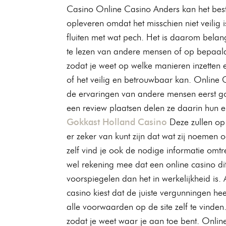
Casino Online Casino Anders kan het bes
opleveren omdat het misschien niet veilig is
fluiten met wat pech. Het is daarom belangr
te lezen van andere mensen of op bepaalde
zodat je weet op welke manieren inzetten e
of het veilig en betrouwbaar kan. Online
de ervaringen van andere mensen eerst 
een review plaatsen delen ze daarin hun 
Gokkast Holland Casino
Deze zullen op
er zeker van kunt zijn dat wat zij noemen 
zelf vind je ook de nodige informatie omt
wel rekening mee dat een online casino d
voorspiegelen dan het in werkelijkheid is. 
casino kiest dat de juiste vergunningen heef
alle voorwaarden op de site zelf te vinde
zodat je weet waar je aan toe bent. Onlin