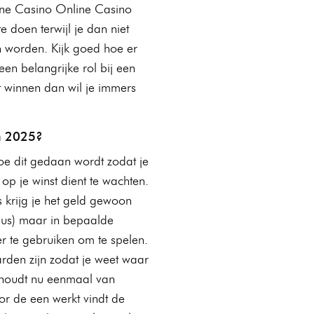
nline Casino Online Casino
 doen terwijl je dan niet
n worden. Kijk goed hoe er
een belangrijke rol bij een
t winnen dan wil je immers
n 2025?
 hoe dit gedaan wordt zodat je
op je winst dient te wachten.
krijg je het geld gewoon
onus) maar in bepaalde
er te gebruiken om te spelen.
rden zijn zodat je weet waar
n houdt nu eenmaal van
or de een werkt vindt de