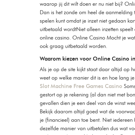
waarop jij dit wilt doen er nu niet bij? O
Dan is het zonde om heel de aanmelding te
spelen kunt omdat je inzet niet gedaan ka
uitbetaald wordtNiet alleen inzetten speelt 
online casino. Online Casino Mocht je wa
ook graag uitbetaald worden.
Waarom kiezen voor Online Casino i
Als je op de site kijkt staat daar altijd op
weet op welke manier dit is en hoe lang je 
Slot Machine Free Games Casino
Soms 
gestort op je rekening (al dan niet met b
gevallen dien je een deel van de winst we
Bekijk daarom altijd goed wat de voorwaa
je (financieel) aan toe bent. Niet iederee
dezelfde manier van uitbetalen dus wat vo