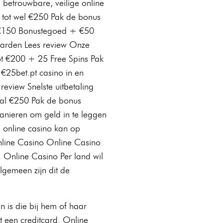
n betrouwbare, veilige online
tot wel €250 Pak de bonus
 €150 Bonustegoed + €50
aarden Lees review Onze
ot €200 + 25 Free Spins Pak
 €25bet.pt casino in en
eview Snelste uitbetaling
al €250 Pak de bonus
nieren om geld in te leggen
n online casino kan op
nline Casino Online Casino
 Online Casino Per land wil
lgemeen zijn dit de
n is die bij hem of haar
t een creditcard. Online