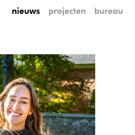
nieuws
projecten
bureau