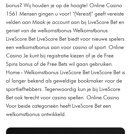
bonus? Wij houden je op de hoogte! Online Casino
1561 Mensen gingen u voor! "(Vereist)" geeft vereiste
velden aan Maak je account aan bij LiveScore Bet en
geniet van de welkomstbonus Welkomstbonus
LiveScore Bet LiveScore Bet biedt voor nieuwe spelers
een welkomstbonus aan voor casino of sport. Online
Casino Je kunt bij registratie kiezen of je de Free
Spins bonus of de Free Bets wil gaan gebruiken.
Home › Welkomstbonus LiveScore Bet LiveScore Bet is
al langer bekend als geweldige bookmaker voor de
sportliefhebbers. Tegenwoordig kun je bij LiveScore
Bet ook terecht voor casino spellen. Online Casino
Voor beide categorieën heeft LiveScore Bet een
welkomstbonus ontwikkeld.