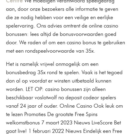
Centre
We moedigen verantwoord speelgedrag
aan, door onze bezoekers alle informatie te geven
die ze nodig hebben voor een veilige en eerlijke
spelervaring. Ons advies omtrent de online casino
bonussen: lees altijd de bonusvoorwaarden goed
door. We raden af om een casino bonus te gebruiken
met een rondspeelvoorwaarde van 35x.
Het is namelijk vrijwel onmogelijk om een
bonusbedrag 35x rond te spelen. Vaak is het tegoed
dan al op voordat er winsten uitbetaald kunnen
worden. LET OP: casino bonussen zijn alleen
beschikbaar voslotwolf no deposit codeor spelers
vanaf 24 jaar of ouder. Online Casino Ook leuk om
te lezen Promoties De grootste Free Spins
welkomstbonus 7 maart 2023 Nieuws LiveScore Bet
gaat live! 1 februari 2022 Nieuws Eindelijk een Free