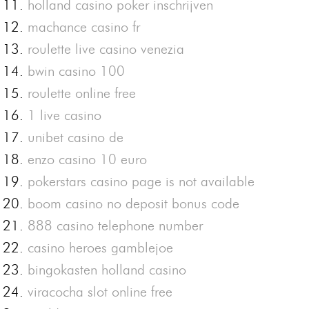
holland casino poker inschrijven
machance casino fr
roulette live casino venezia
bwin casino 100
roulette online free
1 live casino
unibet casino de
enzo casino 10 euro
pokerstars casino page is not available
boom casino no deposit bonus code
888 casino telephone number
casino heroes gamblejoe
bingokasten holland casino
viracocha slot online free