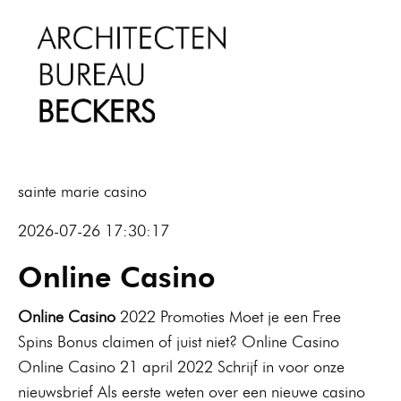
sainte marie casino
2026-07-26 17:30:17
Online Casino
Online Casino
2022 Promoties Moet je een Free
Spins Bonus claimen of juist niet? Online Casino
Online Casino 21 april 2022 Schrijf in voor onze
nieuwsbrief Als eerste weten over een nieuwe casino