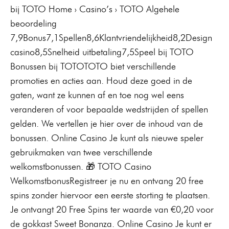
bij TOTO Home › Casino’s › TOTO Algehele
beoordeling
7,9Bonus7,1Spellen8,6Klantvriendelijkheid8,2Design
casino8,5Snelheid uitbetaling7,5Speel bij TOTO
Bonussen bij TOTOTOTO biet verschillende
promoties en acties aan. Houd deze goed in de
gaten, want ze kunnen af en toe nog wel eens
veranderen of voor bepaalde wedstrijden of spellen
gelden. We vertellen je hier over de inhoud van de
bonussen. Online Casino Je kunt als nieuwe speler
gebruikmaken van twee verschillende
welkomstbonussen. 🎁 TOTO Casino
WelkomstbonusRegistreer je nu en ontvang 20 free
spins zonder hiervoor een eerste storting te plaatsen.
Je ontvangt 20 Free Spins ter waarde van €0,20 voor
de gokkast Sweet Bonanza. Online Casino Je kunt er