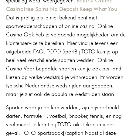
speluitleg wordt weergegeven.
Betfirst Online
Casinofree Spins No Deposit Keep What You
Dat is prettig als je niet bekend bent met
sportweddenschappen of online casino. Online
Casino Ook heb je voldoende mogelijkheden om de
klantenservice te bereiken. Hier vind je tevens een
uitgebreide FAQ. TOTO SportBij TOTO kun je op
heel veel verschillende sporten wedden. Online
Casino Voor bepaalde sporten kun je ook per land
kiezen op welke wedstrijd je wilt wedden. Er worden
typische Nederlandse wedstrijden aangeboden,
maar je ziet ook de populaire wedstrijden staan.
Sporten waar je op kan wedden, zijn bijvoorbeeld
darten, Formule 1, voetbal, Snooker, tennis, en nog
veel meer! Je komt bij TOTO niks tekort in ieder
geval. TOTO Sportsbook[/caption]Naast al deze