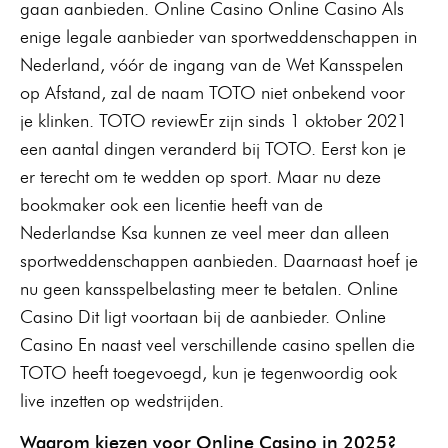
gaan aanbieden. Online Casino Online Casino Als
enige legale aanbieder van sportweddenschappen in
Nederland, vóór de ingang van de Wet Kansspelen
op Afstand, zal de naam TOTO niet onbekend voor
je klinken. TOTO reviewEr zijn sinds 1 oktober 2021
een aantal dingen veranderd bij TOTO. Eerst kon je
er terecht om te wedden op sport. Maar nu deze
bookmaker ook een licentie heeft van de
Nederlandse Ksa kunnen ze veel meer dan alleen
sportweddenschappen aanbieden. Daarnaast hoef je
nu geen kansspelbelasting meer te betalen. Online
Casino Dit ligt voortaan bij de aanbieder. Online
Casino En naast veel verschillende casino spellen die
TOTO heeft toegevoegd, kun je tegenwoordig ook
live inzetten op wedstrijden.
Waarom kiezen voor Online Casino in 2025?