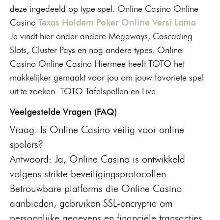
deze ingedeeld op type spel. Online Casino Online
Casino
Texas Holdem Poker Online Versi Lama
Je vindt hier onder andere Megaways, Cascading
Slots, Cluster Pays en nog andere types. Online
Casino Online Casino Hiermee heeft TOTO het
makkelijker gemaakt voor jou om jouw favoriete spel
uit te zoeken. TOTO Tafelspellen en Live
Veelgestelde Vragen (FAQ)
Vraag: Is Online Casino veilig voor online
spelers?
Antwoord: Ja, Online Casino is ontwikkeld
volgens strikte beveiligingsprotocollen.
Betrouwbare platforms die Online Casino
aanbieden, gebruiken SSL-encryptie om
persoonlijke gegevens en financiële transacties