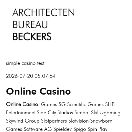
simple casino test
2026-07-20 05:07:54
Online Casino
Online Casino
Games SG Scientific Games SHFL
Entertainment Side City Studios Simbat Skillzzgaming
Skywind Group Slotpartners Slotvision Snowborn
Games Software AG Spieldev Spigo Spin Play