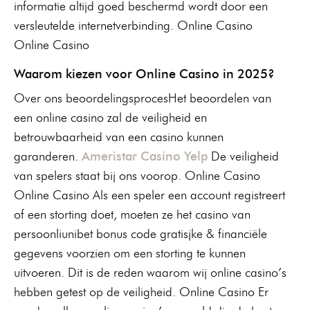
informatie altijd goed beschermd wordt door een
versleutelde internetverbinding. Online Casino
Online Casino
Waarom kiezen voor Online Casino in 2025?
Over ons beoordelingsprocesHet beoordelen van
een online casino zal de veiligheid en
betrouwbaarheid van een casino kunnen
garanderen.
Ameristar Casino Yelp
De veiligheid
van spelers staat bij ons voorop. Online Casino
Online Casino Als een speler een account registreert
of een storting doet, moeten ze het casino van
persoonliunibet bonus code gratisjke & financiële
gegevens voorzien om een storting te kunnen
uitvoeren. Dit is de reden waarom wij online casino’s
hebben getest op de veiligheid. Online Casino Er