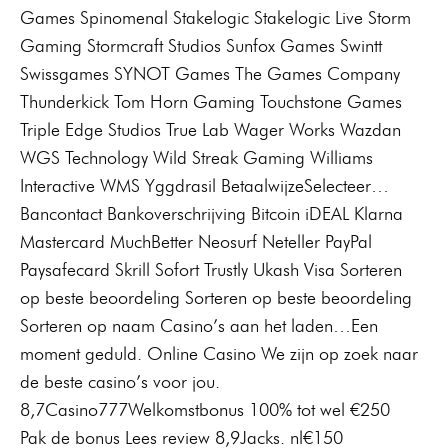
Games Spinomenal Stakelogic Stakelogic Live Storm
Gaming Stormcraft Studios Sunfox Games Swintt
Swissgames SYNOT Games The Games Company
Thunderkick Tom Horn Gaming Touchstone Games
Triple Edge Studios True Lab Wager Works Wazdan
WGS Technology Wild Streak Gaming Williams
Interactive WMS Yggdrasil BetaalwijzeSelecteer…
Bancontact Bankoverschrijving Bitcoin iDEAL Klarna
Mastercard MuchBetter Neosurf Neteller PayPal
Paysafecard Skrill Sofort Trustly Ukash Visa Sorteren
op beste beoordeling Sorteren op beste beoordeling
Sorteren op naam Casino’s aan het laden…Een
moment geduld. Online Casino We zijn op zoek naar
de beste casino’s voor jou.
8,7Casino777Welkomstbonus 100% tot wel €250
Pak de bonus Lees review 8,9Jacks. nl€150