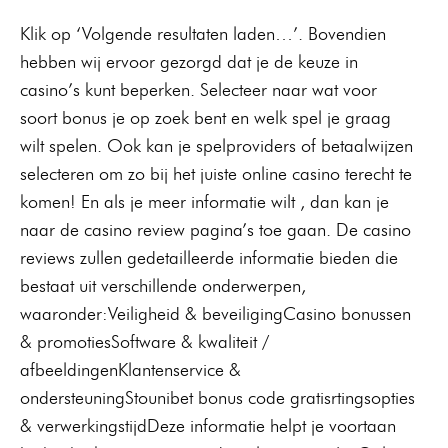
Klik op ‘Volgende resultaten laden…’. Bovendien
hebben wij ervoor gezorgd dat je de keuze in
casino’s kunt beperken. Selecteer naar wat voor
soort bonus je op zoek bent en welk spel je graag
wilt spelen. Ook kan je spelproviders of betaalwijzen
selecteren om zo bij het juiste online casino terecht te
komen! En als je meer informatie wilt , dan kan je
naar de casino review pagina’s toe gaan. De casino
reviews zullen gedetailleerde informatie bieden die
bestaat uit verschillende onderwerpen,
waaronder:Veiligheid & beveiligingCasino bonussen
& promotiesSoftware & kwaliteit /
afbeeldingenKlantenservice &
ondersteuningStounibet bonus code gratisrtingsopties
& verwerkingstijdDeze informatie helpt je voortaan