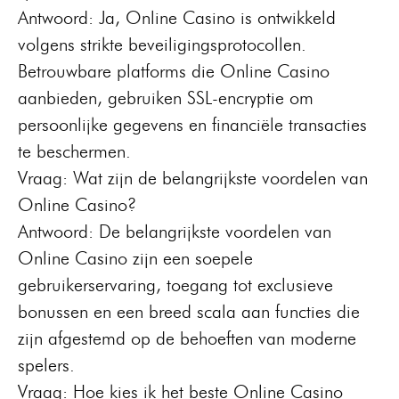
Antwoord: Ja, Online Casino is ontwikkeld
volgens strikte beveiligingsprotocollen.
Betrouwbare platforms die Online Casino
aanbieden, gebruiken SSL-encryptie om
persoonlijke gegevens en financiële transacties
te beschermen.
Vraag: Wat zijn de belangrijkste voordelen van
Online Casino?
Antwoord: De belangrijkste voordelen van
Online Casino zijn een soepele
gebruikerservaring, toegang tot exclusieve
bonussen en een breed scala aan functies die
zijn afgestemd op de behoeften van moderne
spelers.
Vraag: Hoe kies ik het beste Online Casino