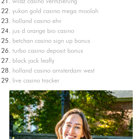
wildz casino verifizierung
yukon gold casino mega moolah
holland casino ehv
jus d orange bio casino
betchan casino sign up bonus
turbo casino deposit bonus
black jack leafly
holland casino amsterdam west
live casino tracker