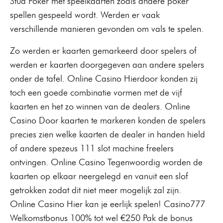
Stud Poker met speelkaarten zoals andere poker
spellen gespeeld wordt. Werden er vaak
verschillende manieren gevonden om vals te spelen.
Zo werden er kaarten gemarkeerd door spelers of
werden er kaarten doorgegeven aan andere spelers
onder de tafel. Online Casino Hierdoor konden zij
toch een goede combinatie vormen met de vijf
kaarten en het zo winnen van de dealers. Online
Casino Door kaarten te markeren konden de spelers
precies zien welke kaarten de dealer in handen hield
of andere spezeus 111 slot machine freelers
ontvingen. Online Casino Tegenwoordig worden de
kaarten op elkaar neergelegd en vanuit een slof
getrokken zodat dit niet meer mogelijk zal zijn.
Online Casino Hier kan je eerlijk spelen! Casino777
Welkomstbonus 100% tot wel €250 Pak de bonus