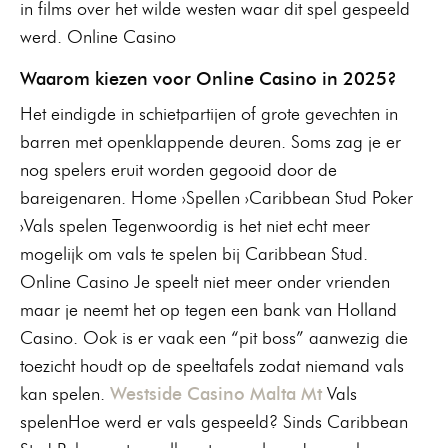
in films over het wilde westen waar dit spel gespeeld
werd. Online Casino
Waarom kiezen voor Online Casino in 2025?
Het eindigde in schietpartijen of grote gevechten in
barren met openklappende deuren. Soms zag je er
nog spelers eruit worden gegooid door de
bareigenaren. Home ›Spellen ›Caribbean Stud Poker
›Vals spelen Tegenwoordig is het niet echt meer
mogelijk om vals te spelen bij Caribbean Stud.
Online Casino Je speelt niet meer onder vrienden
maar je neemt het op tegen een bank van Holland
Casino. Ook is er vaak een “pit boss” aanwezig die
toezicht houdt op de speeltafels zodat niemand vals
kan spelen.
Westside Casino Malta Mt
Vals
spelenHoe werd er vals gespeeld? Sinds Caribbean