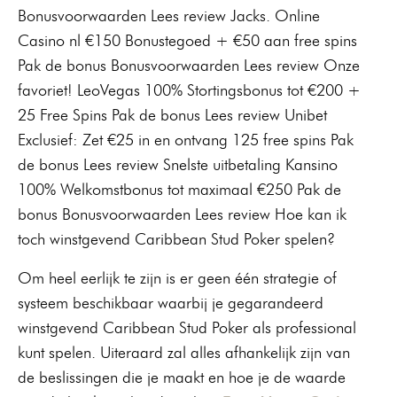
Bonusvoorwaarden Lees review Jacks. Online
Casino nl €150 Bonustegoed + €50 aan free spins
Pak de bonus Bonusvoorwaarden Lees review Onze
favoriet! LeoVegas 100% Stortingsbonus tot €200 +
25 Free Spins Pak de bonus Lees review Unibet
Exclusief: Zet €25 in en ontvang 125 free spins Pak
de bonus Lees review Snelste uitbetaling Kansino
100% Welkomstbonus tot maximaal €250 Pak de
bonus Bonusvoorwaarden Lees review Hoe kan ik
toch winstgevend Caribbean Stud Poker spelen?
Om heel eerlijk te zijn is er geen één strategie of
systeem beschikbaar waarbij je gegarandeerd
winstgevend Caribbean Stud Poker als professional
kunt spelen. Uiteraard zal alles afhankelijk zijn van
de beslissingen die je maakt en hoe je de waarde